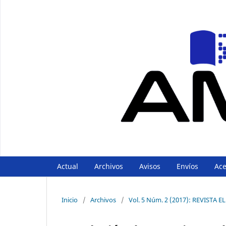
Actual
Archivos
Avisos
Envíos
Ac
Inicio
/
Archivos
/
Vol. 5 Núm. 2 (2017): REVIST