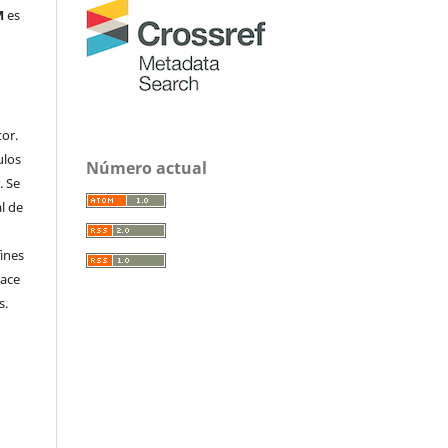
M
es
or.
ulos
Número actual
. Se
al de
fines
hace
s.