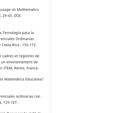
gy usage on Mathematics
 29-43. DOI:
la Tecnología para la
renciales Ordinarias
 Costa Rica , 155-172.
e cadres et registres de
ns un environnement de
 ITEM, Reims, France.
é es Matemática Educativa?
renciales ordinarias con
a, 155-167.