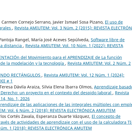
el Carmen Cornejo Serrano, Javier Ismael Sosa Pizano,
El uso de
grales
,
Revista AMIUTEM: Vol. 3 Núm. 2 (2015): REVISTA ELECTRÓ
l Pantoja Rangel, María José Aceves Sepúlveda,
Software libre de
 a distancia
,
Revista AMIUTEM: Vol. 10 Núm. 1 (2022): REVISTA
NTACIÓn del Movimiento para el APRENDIZAJE de La función
 de la modelación y la tecnología
,
Revista AMIUTEM: Vol. 2 Núm. 2
ENDO RECTÁNGULOS
,
Revista AMIUTEM: Vol. 12 Núm. 1 (2024):
II # 1
eresa Dávila Araiza, Silvia Elena Ibarra Olmos,
Aprendizaje basad
Derecho: un proyecto en el contexto del despido laboral
,
Revista
14, No. 1, 2026
prendizaje de las aplicaciones de las integrales múltiples con empl
EM: Vol. 6 Núm. 2 (2018): REVISTA ELECTRÓNICA AMIUTEM
rlos Cortés Zavala, Esperanza Duarte Vázquez,
El concepto de
avés de actividades de aprendizaje con el uso de la calculadora TI
 Núm. 1 (2018): REVISTA ELECTRÓNICA AMUTEM