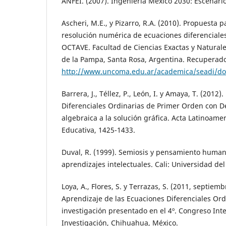
ANFEI. (2007). Ingeniería México 2030: Escenario
Ascheri, M.E., y Pizarro, R.A. (2010). Propuesta 
resolución numérica de ecuaciones diferenciales
OCTAVE. Facultad de Ciencias Exactas y Natural
de la Pampa, Santa Rosa, Argentina. Recuperado
http://www.uncoma.edu.ar/academica/seadi/d
Barrera, J., Téllez, P., León, I. y Amaya, T. (2012
Diferenciales Ordinarias de Primer Orden con De
algebraica a la solución gráfica. Acta Latinoam
Educativa, 1425-1433.
Duval, R. (1999). Semiosis y pensamiento humano
aprendizajes intelectuales. Cali: Universidad del
Loya, A., Flores, S. y Terrazas, S. (2011, septiem
Aprendizaje de las Ecuaciones Diferenciales Ord
investigación presentado en el 4º. Congreso Int
Investigación, Chihuahua, México.