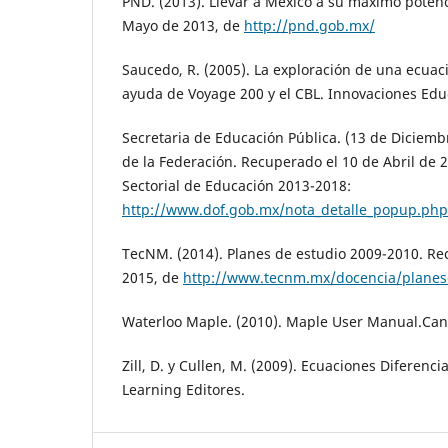
PND. (2013). Llevar a México a su máximo potenc
Mayo de 2013, de
http://pnd.gob.mx/
Saucedo, R. (2005). La exploración de una ecuaci
ayuda de Voyage 200 y el CBL. Innovaciones Educ
Secretaria de Educación Pública. (13 de Diciembr
de la Federación. Recuperado el 10 de Abril de
Sectorial de Educación 2013-2018:
http://www.dof.gob.mx/nota_detalle_popup.ph
TecNM. (2014). Planes de estudio 2009-2010. Re
2015, de
http://www.tecnm.mx/docencia/planes
Waterloo Maple. (2010). Maple User Manual.Can
Zill, D. y Cullen, M. (2009). Ecuaciones Diferenc
Learning Editores.