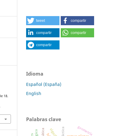
tweet
compartir
compartir
compartir
compartir
Idioma
Español (España)
English
le 18.
7
Palabras clave
geometría