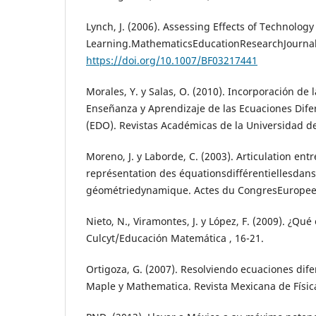
Lynch, J. (2006). Assessing Effects of Technolo
Learning.MathematicsEducationResearchJournal,
https://doi.org/10.1007/BF03217441
Morales, Y. y Salas, O. (2010). Incorporación de 
Enseñanza y Aprendizaje de las Ecuaciones Dife
(EDO). Revistas Académicas de la Universidad de
Moreno, J. y Laborde, C. (2003). Articulation entr
représentation des équationsdifférentiellesda
géométriedynamique. Actes du CongresEuropeen
Nieto, N., Viramontes, J. y López, F. (2009). ¿Qu
Culcyt/Educación Matemática , 16-21.
Ortigoza, G. (2007). Resolviendo ecuaciones dife
Maple y Mathematica. Revista Mexicana de Físic