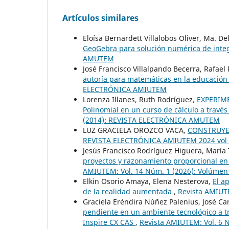
Artículos similares
Eloísa Bernardett Villalobos Oliver, Ma. D
GeoGebra para solución numérica de inte
AMUTEM
José Francisco Villalpando Becerra, Rafae
autoría para matemáticas en la educación
ELECTRÓNICA AMIUTEM
Lorenza Illanes, Ruth Rodríguez,
EXPERIME
Polinomial en un curso de cálculo a través
(2014): REVISTA ELECTRÓNICA AMUTEM
LUZ GRACIELA OROZCO VACA,
CONSTRUY
REVISTA ELECTRÓNICA AMIUTEM 2024 vol X
Jesús Francisco Rodríguez Higuera, María T
proyectos y razonamiento proporcional en 
AMIUTEM: Vol. 14 Núm. 1 (2026): Volúmen 
Elkin Osorio Amaya, Elena Nesterova,
El a
de la realidad aumentada
,
Revista AMIUT
Graciela Eréndira Núñez Palenius, José Ca
pendiente en un ambiente tecnológico a tr
Inspire CX CAS
,
Revista AMIUTEM: Vol. 6