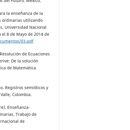
s del Futuro. México.
para la enseñanza de la
 ordinarias utilizando
es, Universidad Nacional
 el 8 de Mayo de 2014 de
ocumentos/03.pdf
). Resolución de Ecuaciones
rive: De la solución
erica de Matemática
. Registros semióticos y
 Valle, Colombia.
bre). Enseñanza-
inarias. Trabajo de
ernacional de