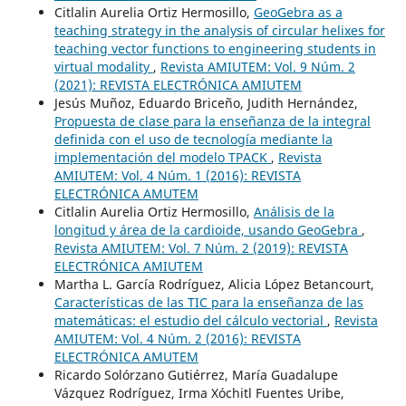
Citlalin Aurelia Ortiz Hermosillo,
GeoGebra as a
teaching strategy in the analysis of circular helixes for
teaching vector functions to engineering students in
virtual modality
,
Revista AMIUTEM: Vol. 9 Núm. 2
(2021): REVISTA ELECTRÓNICA AMIUTEM
Jesús Muñoz, Eduardo Briceño, Judith Hernández,
Propuesta de clase para la enseñanza de la integral
definida con el uso de tecnología mediante la
implementación del modelo TPACK
,
Revista
AMIUTEM: Vol. 4 Núm. 1 (2016): REVISTA
ELECTRÓNICA AMUTEM
Citlalin Aurelia Ortiz Hermosillo,
Análisis de la
longitud y área de la cardioide, usando GeoGebra
,
Revista AMIUTEM: Vol. 7 Núm. 2 (2019): REVISTA
ELECTRÓNICA AMIUTEM
Martha L. García Rodríguez, Alicia López Betancourt,
Características de las TIC para la enseñanza de las
matemáticas: el estudio del cálculo vectorial
,
Revista
AMIUTEM: Vol. 4 Núm. 2 (2016): REVISTA
ELECTRÓNICA AMUTEM
Ricardo Solórzano Gutiérrez, María Guadalupe
Vázquez Rodríguez, Irma Xóchitl Fuentes Uribe,