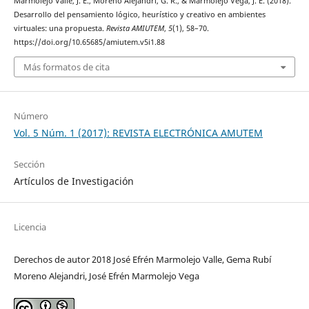
Marmolejo Valle, J. E., Moreno Alejandri, G. R., & Marmolejo Vega, J. E. (2018).
Desarrollo del pensamiento lógico, heurístico y creativo en ambientes
virtuales: una propuesta.
Revista AMIUTEM
,
5
(1), 58–70.
https://doi.org/10.65685/amiutem.v5i1.88
Más formatos de cita
Número
Vol. 5 Núm. 1 (2017): REVISTA ELECTRÓNICA AMUTEM
Sección
Artículos de Investigación
Licencia
Derechos de autor 2018 José Efrén Marmolejo Valle, Gema Rubí
Moreno Alejandri, José Efrén Marmolejo Vega