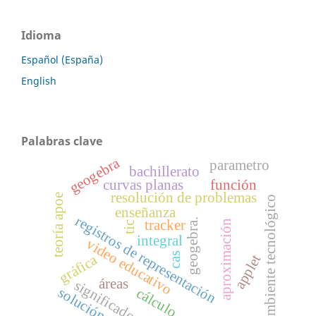
Idioma
Español (España)
English
Palabras clave
geogebra
parametro
bachillerato
curvas planas
función
resolución de problemas
teoría apoe
ambiente tecnológico
enseñanza
registros de representación
geogebra.
tracker
aproximación
tic
integral
video educativo
cas
gráfica
applet
áreas
significado
solución
cálculo