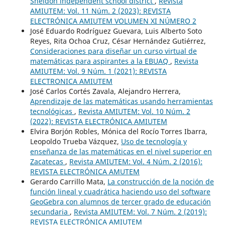
Sheldon independent school district
,
Revista
AMIUTEM: Vol. 11 Núm. 2 (2023): REVISTA
ELECTRÓNICA AMIUTEM VOLUMEN XI NÚMERO 2
José Eduardo Rodríguez Guevara, Luis Alberto Soto
Reyes, Rita Ochoa Cruz, César Hernández Gutiérrez,
Consideraciones para diseñar un curso virtual de
matemáticas para aspirantes a la EBUAQ
,
Revista
AMIUTEM: Vol. 9 Núm. 1 (2021): REVISTA
ELECTRONICA AMIUTEM
José Carlos Cortés Zavala, Alejandro Herrera,
Aprendizaje de las matemáticas usando herramientas
tecnológicas
,
Revista AMIUTEM: Vol. 10 Núm. 2
(2022): REVISTA ELECTRÓNICA AMIUTEM
Elvira Borjón Robles, Mónica del Rocío Torres Ibarra,
Leopoldo Trueba Vázquez,
Uso de tecnología y
enseñanza de las matemáticas en el nivel superior en
Zacatecas
,
Revista AMIUTEM: Vol. 4 Núm. 2 (2016):
REVISTA ELECTRÓNICA AMUTEM
Gerardo Carrillo Mata,
La construcción de la noción de
función lineal y cuadrática haciendo uso del software
GeoGebra con alumnos de tercer grado de educación
secundaria
,
Revista AMIUTEM: Vol. 7 Núm. 2 (2019):
REVISTA ELECTRÓNICA AMIUTEM