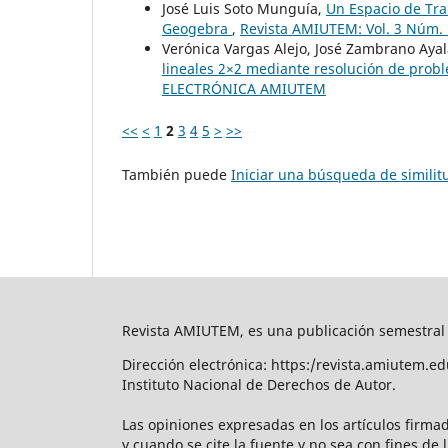
José Luis Soto Munguía,
Un Espacio de Tra
Geogebra
,
Revista AMIUTEM: Vol. 3 Núm
Verónica Vargas Alejo, José Zambrano Aya
lineales 2×2 mediante resolución de pro
ELECTRÓNICA AMIUTEM
<<
<
1
2
3
4
5
>
>>
También puede
Iniciar una búsqueda de simili
Revista AMIUTEM, es una publicación semestral 
Dirección electrónica: https:/revista.amiutem.
Instituto Nacional de Derechos de Autor.
Las opiniones expresadas en los artículos firmad
y cuando se cite la fuente y no sea con fines de