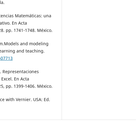
la.
etencias Matemáticas: una
tivo. En Acta
8. pp. 1741-1748. México.
vism.Models and modeling
earning and teaching.
607713
2). Representaciones
Excel. En Acta
5, pp. 1399-1406. México.
nce with Vernier. USA: Ed.