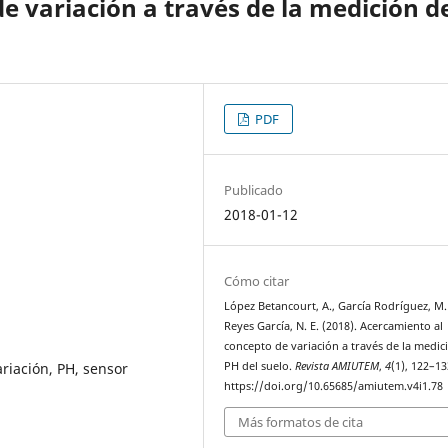
e variación a través de la medición d
PDF
Publicado
2018-01-12
Cómo citar
López Betancourt, A., García Rodríguez, M. 
Reyes García, N. E. (2018). Acercamiento al
concepto de variación a través de la medic
riación, PH, sensor
PH del suelo.
Revista AMIUTEM
,
4
(1), 122–13
https://doi.org/10.65685/amiutem.v4i1.78
Más formatos de cita