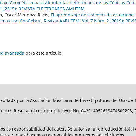
bajo Geométrico para Abordar las definiciones de las Cónicas Con
. 1 (2015): REVISTA ELECTRÓNICA AMUTEM
la, Oscar Mendoza Rivas,
El aprendizaje de sistemas de ecuaciones
blemas con GeoGebra
,
Revista AMIUTEM: Vol. 7 Núm. 2 (2019): REVI
tud avanzada
para este artículo.
editada por la Asociación Mexicana de Investigadores del Uso de
edu.mx/. Reserva derechos exclusivos No. 042014052618474600203, 
os es responsabilidad del autor. Se autoriza la reproducción total
 lucro. No nos hacemos responsables por textos no solicitados.