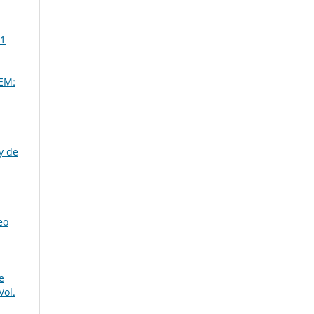
 1
EM:
y de
eo
e
Vol.