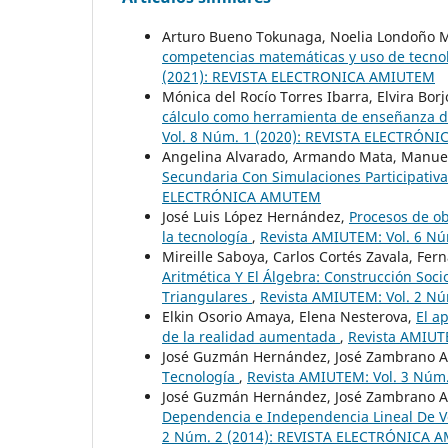
Arturo Bueno Tokunaga, Noelia Londoño Mil
competencias matemáticas y uso de tecnol
(2021): REVISTA ELECTRONICA AMIUTEM
Mónica del Rocío Torres Ibarra, Elvira Bor
cálculo como herramienta de enseñanza d
Vol. 8 Núm. 1 (2020): REVISTA ELECTRÓN
Angelina Alvarado, Armando Mata, Manuel
Secundaria Con Simulaciones Participativ
ELECTRÓNICA AMUTEM
José Luis López Hernández,
Procesos de ob
la tecnología
,
Revista AMIUTEM: Vol. 6 N
Mireille Saboya, Carlos Cortés Zavala, Fer
Aritmética Y El Álgebra: Construcción Soc
Triangulares
,
Revista AMIUTEM: Vol. 2 N
Elkin Osorio Amaya, Elena Nesterova,
El a
de la realidad aumentada
,
Revista AMIUT
José Guzmán Hernández, José Zambrano A
Tecnología
,
Revista AMIUTEM: Vol. 3 Nú
José Guzmán Hernández, José Zambrano A
Dependencia e Independencia Lineal De V
2 Núm. 2 (2014): REVISTA ELECTRÓNICA