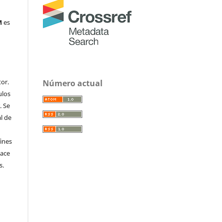
M
es
or.
Número actual
ulos
. Se
al de
fines
hace
s.