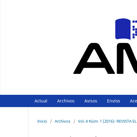
Actual
Archivos
Avisos
Envíos
Ac
Inicio
/
Archivos
/
Vol. 4 Núm. 1 (2016): REVIST