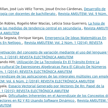
lan, José Luis Véliz Torres, Josué Enciso Cárdenas,
Desarrollo de
ogía con docentes de bachillerato
,
Revista AMIUTEM: Vol. 9 Núm.
jón Robles, Rogelio Mier Macías, Leticia Sosa Guerrero,
La hoja de
e las medidas de tendencia central en secundaria
,
Revista AMIUT
ICA AMIUTEM
a Segovia, Enrique Vargas,
Emergencia De Ideas Matemáticas En
as En Netlogo.
,
Revista AMIUTEM: Vol. 2 Núm. 1 (2014): REVISTA
jetivación del concepto de variación mediante el uso del lenguaje 
úm. 2 (2018): REVISTA ELECTRÓNICA AMIUTEM
nando Hitt,
Utilización De La Tecnología En El Tránsito Entre La
io-cultural De Expresiones Algebraicas Para El Cálculo De Números
úm. 1 (2014): REVISTA ELECTRÓNICA AMUTEM
prendizaje de las aplicaciones de las integrales múltiples con empl
EM: Vol. 6 Núm. 2 (2018): REVISTA ELECTRÓNICA AMIUTEM
yala,
Espacio Vectorial Generado por Vectores De Rn: Papel de la
m. 1 (2015): REVISTA ELECTRÓNICA AMUTEM
yala,
Dificultades Inherentes en el Aprendizaje de los Conceptos d
ectores en R2 Y R3 Usando Software Dinámico
,
Revista AMIUTEM: 
 AMUTEM