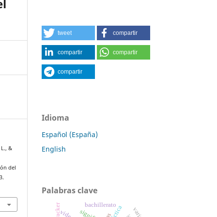
el
tweet
compartir
compartir
compartir
compartir
Idioma
Español (España)
English
L., &
ión del
3.
Palabras clave
bachillerato
tracker
cas