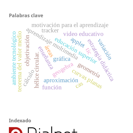
Palabras clave
motivación para el aprendizaje
aprendizaje multimedia
tracker
video educativo
teorema del valor medio
ambiente tecnológico
objetivación
applet
educación superior
variación
estrategia didáctica
áreas
enseñanza
tic
hélice circular.
gráfica
geogebra
geometría
curvas planas
cálculo
aproximación
cas
función
Indexado