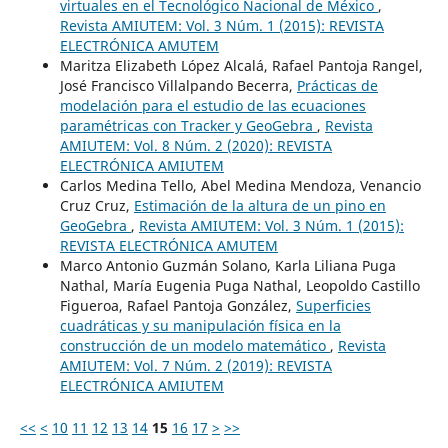
virtuales en el Tecnológico Nacional de México
,
Revista AMIUTEM: Vol. 3 Núm. 1 (2015): REVISTA
ELECTRÓNICA AMUTEM
Maritza Elizabeth López Alcalá, Rafael Pantoja Rangel,
José Francisco Villalpando Becerra,
Prácticas de
modelación para el estudio de las ecuaciones
paramétricas con Tracker y GeoGebra
,
Revista
AMIUTEM: Vol. 8 Núm. 2 (2020): REVISTA
ELECTRÓNICA AMIUTEM
Carlos Medina Tello, Abel Medina Mendoza, Venancio
Cruz Cruz,
Estimación de la altura de un pino en
GeoGebra
,
Revista AMIUTEM: Vol. 3 Núm. 1 (2015):
REVISTA ELECTRÓNICA AMUTEM
Marco Antonio Guzmán Solano, Karla Liliana Puga
Nathal, María Eugenia Puga Nathal, Leopoldo Castillo
Figueroa, Rafael Pantoja González,
Superficies
cuadráticas y su manipulación física en la
construcción de un modelo matemático
,
Revista
AMIUTEM: Vol. 7 Núm. 2 (2019): REVISTA
ELECTRÓNICA AMIUTEM
<<
<
10
11
12
13
14
15
16
17
>
>>