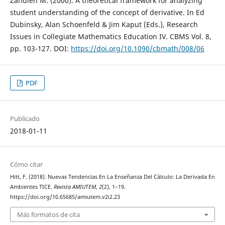
Zandieh M. (2000). A theoretical framework for analyzing
student understanding of the concept of derivative. In Ed
Dubinsky, Alan Schoenfeld & Jim Kaput (Eds.), Research
Issues in Collegiate Mathematics Education IV. CBMS Vol. 8,
pp. 103-127. DOI:
https://doi.org/10.1090/cbmath/008/06
PDF
Publicado
2018-01-11
Cómo citar
Hitt, F. (2018). Nuevas Tendencias En La Enseñanza Del Cálculo: La Derivada En
Ambientes TICE.
Revista AMIUTEM
,
2
(2), 1–19.
https://doi.org/10.65685/amiutem.v2i2.23
Más formatos de cita