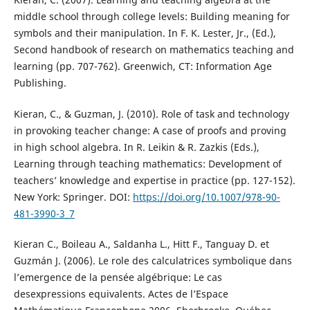
middle school through college levels: Building meaning for
symbols and their manipulation. In F. K. Lester, Jr., (Ed.),
Second handbook of research on mathematics teaching and
learning (pp. 707-762). Greenwich, CT: Information Age
Publishing.
Kieran, C., & Guzman, J. (2010). Role of task and technology
in provoking teacher change: A case of proofs and proving
in high school algebra. In R. Leikin & R. Zazkis (Eds.),
Learning through teaching mathematics: Development of
teachers’ knowledge and expertise in practice (pp. 127-152).
New York: Springer. DOI:
https://doi.org/10.1007/978-90-
481-3990-3_7
Kieran C., Boileau A., Saldanha L., Hitt F., Tanguay D. et
Guzmán J. (2006). Le role des calculatrices symbolique dans
l’emergence de la pensée algébrique: Le cas
desexpressions equivalents. Actes de l’Espace