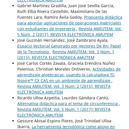
Gabriel Martínez Gradilla, Juan José Sevilla García,
Ruth Elba Rivera Castellón, Maximiliano De las
Fuentes Lara, Ramiro Ávila Godoy,
Propuesta didáctica
para abordar aplicaciones de operaciones matriciales
con estudiantes de ingeniería
,
Revista AMIUTEM: Vol.
5 Núm. 2 (2017): REVISTA ELECTRÓNICA AMUTEM
José Guzmán Hernández, José Zambrano Ayala,
Espacio Vectorial Generado por Vectores De Rn: Papel
de la Tecnología
,
Revista AMIUTEM: Vol. 3 Núm. 1
(2015): REVISTA ELECTRÓNICA AMUTEM
José Carlos Cortés Zavala, Graciela Eréndira Núñez
Palenius, Christian Morales Ontiveros,
Actividades de
aprendizaje algebraicas, usando la calculadora TI-
Nspire™ CX CAS en un ambiente de aprendizaje
,
Revista AMIUTEM: Vol. 3 Núm. 2 (2015): REVISTA
ELECTRÓNICA AMUTEM
Ricardo Ulloa Azpeitia, Lourdes Gándara Cantú,
Alternativa didáctica para el tema de circunferencia
,
Revista AMIUTEM: Vol. 5 Núm. 1 (2017): REVISTA
ELECTRÓNICA AMUTEM
Gessure Abisaí Espino Flores, José Trinidad Ulloa
Ibarra,
La herramienta tecnológica como apoyo en