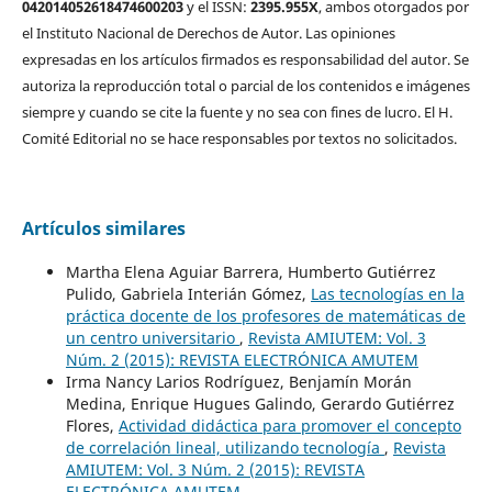
042014052618474600203
y el ISSN:
2395.955X
, ambos otorgados por
el Instituto Nacional de Derechos de Autor. Las opiniones
expresadas en los artículos firmados es responsabilidad del autor. Se
autoriza la reproducción total o parcial de los contenidos e imágenes
siempre y cuando se cite la fuente y no sea con fines de lucro. El H.
Comité Editorial no se hace responsables por textos no solicitados.
Artículos similares
Martha Elena Aguiar Barrera, Humberto Gutiérrez
Pulido, Gabriela Interián Gómez,
Las tecnologías en la
práctica docente de los profesores de matemáticas de
un centro universitario
,
Revista AMIUTEM: Vol. 3
Núm. 2 (2015): REVISTA ELECTRÓNICA AMUTEM
Irma Nancy Larios Rodríguez, Benjamín Morán
Medina, Enrique Hugues Galindo, Gerardo Gutiérrez
Flores,
Actividad didáctica para promover el concepto
de correlación lineal, utilizando tecnología
,
Revista
AMIUTEM: Vol. 3 Núm. 2 (2015): REVISTA
ELECTRÓNICA AMUTEM