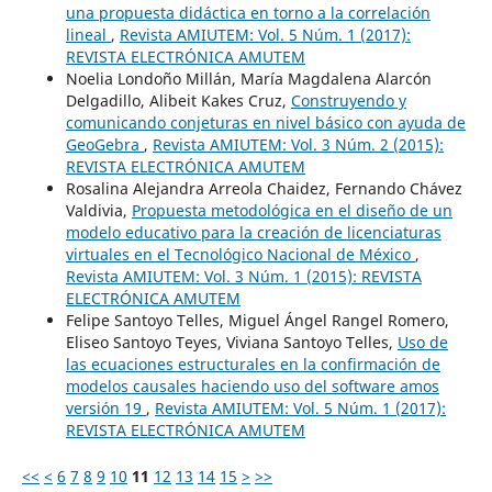
una propuesta didáctica en torno a la correlación
lineal
,
Revista AMIUTEM: Vol. 5 Núm. 1 (2017):
REVISTA ELECTRÓNICA AMUTEM
Noelia Londoño Millán, María Magdalena Alarcón
Delgadillo, Alibeit Kakes Cruz,
Construyendo y
comunicando conjeturas en nivel básico con ayuda de
GeoGebra
,
Revista AMIUTEM: Vol. 3 Núm. 2 (2015):
REVISTA ELECTRÓNICA AMUTEM
Rosalina Alejandra Arreola Chaidez, Fernando Chávez
Valdivia,
Propuesta metodológica en el diseño de un
modelo educativo para la creación de licenciaturas
virtuales en el Tecnológico Nacional de México
,
Revista AMIUTEM: Vol. 3 Núm. 1 (2015): REVISTA
ELECTRÓNICA AMUTEM
Felipe Santoyo Telles, Miguel Ángel Rangel Romero,
Eliseo Santoyo Teyes, Viviana Santoyo Telles,
Uso de
las ecuaciones estructurales en la confirmación de
modelos causales haciendo uso del software amos
versión 19
,
Revista AMIUTEM: Vol. 5 Núm. 1 (2017):
REVISTA ELECTRÓNICA AMUTEM
<<
<
6
7
8
9
10
11
12
13
14
15
>
>>