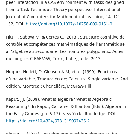
peer interaction in a CAS environment with tasks designed
from a Task-Technique-Theory perspective. International
Journal of Computers for Mathematical Learning, 14, 121-
152. DOI:
https://doi.org/10.1007/s10758-009-9151-0
Hitt F., Saboya M. & Cortés C. (2013). Structure cognitive de
contrôle et compétences mathématiques de l'arithmétique
à l'algèbre au secondaire: Les nombres polygonaux. Actes
du congrès CIEAEM65, Turin, Italie, Juillet 2013.
Hughes-Hellett, D, Gleason A-M, et al. (1999). Fonctions
d’une variable. Traducción de: Calculus: Single variable, 2nd
edition. Montréal: Chenelière/McGraw-Hill.
Kaput, J.J. (2008). What is algebra? What is Algebraic
Reasoning?. In Kaput, Carraher & Blanton (Eds.), Algebra in
the Early Grades (pp. 5-17). New York : Routledge. DOI:
https://doi.org/10.4324/9781315097435-2
Kieran, C. (2007). Learning and teaching algebra at the