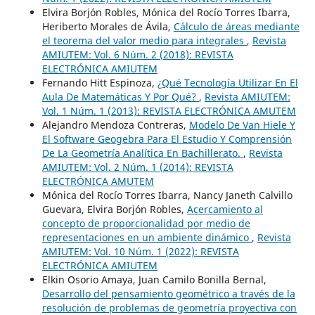
Elvira Borjón Robles, Mónica del Rocío Torres Ibarra,
Heriberto Morales de Ávila,
Cálculo de áreas mediante
el teorema del valor medio para integrales
,
Revista
AMIUTEM: Vol. 6 Núm. 2 (2018): REVISTA
ELECTRÓNICA AMIUTEM
Fernando Hitt Espinoza,
¿Qué Tecnología Utilizar En El
Aula De Matemáticas Y Por Qué?
,
Revista AMIUTEM:
Vol. 1 Núm. 1 (2013): REVISTA ELECTRÓNICA AMUTEM
Alejandro Mendoza Contreras,
Modelo De Van Hiele Y
El Software Geogebra Para El Estudio Y Comprensión
De La Geometría Analítica En Bachillerato.
,
Revista
AMIUTEM: Vol. 2 Núm. 1 (2014): REVISTA
ELECTRÓNICA AMUTEM
Mónica del Rocío Torres Ibarra, Nancy Janeth Calvillo
Guevara, Elvira Borjón Robles,
Acercamiento al
concepto de proporcionalidad por medio de
representaciones en un ambiente dinámico
,
Revista
AMIUTEM: Vol. 10 Núm. 1 (2022): REVISTA
ELECTRÓNICA AMIUTEM
Elkin Osorio Amaya, Juan Camilo Bonilla Bernal,
Desarrollo del pensamiento geométrico a través de la
resolución de problemas de geometría proyectiva con