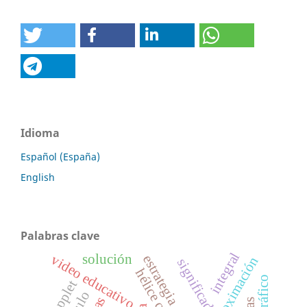
Idioma
Español (España)
English
Palabras clave
integral
solución
video educativo
estrategia didáctica
aproximación
significado
hélice circular.
applet