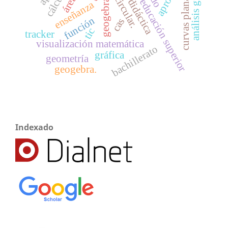
análisis gráfico
cálculo
áreas
curvas planas
geogebra
educación superior
enseñanza
función
cas
tic
tracker
visualización matemática
bachillerato
gráfica
geometría
geogebra.
Indexado