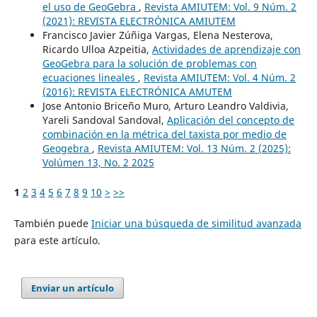
el uso de GeoGebra
,
Revista AMIUTEM: Vol. 9 Núm. 2
(2021): REVISTA ELECTRÓNICA AMIUTEM
Francisco Javier Zúñiga Vargas, Elena Nesterova,
Ricardo Ulloa Azpeitia,
Actividades de aprendizaje con
GeoGebra para la solución de problemas con
ecuaciones lineales
,
Revista AMIUTEM: Vol. 4 Núm. 2
(2016): REVISTA ELECTRÓNICA AMUTEM
Jose Antonio Briceño Muro, Arturo Leandro Valdivia,
Yareli Sandoval Sandoval,
Aplicación del concepto de
combinación en la métrica del taxista por medio de
Geogebra
,
Revista AMIUTEM: Vol. 13 Núm. 2 (2025):
Volúmen 13, No. 2 2025
1
2
3
4
5
6
7
8
9
10
>
>>
También puede
Iniciar una búsqueda de similitud avanzada
para este artículo.
Enviar un artículo