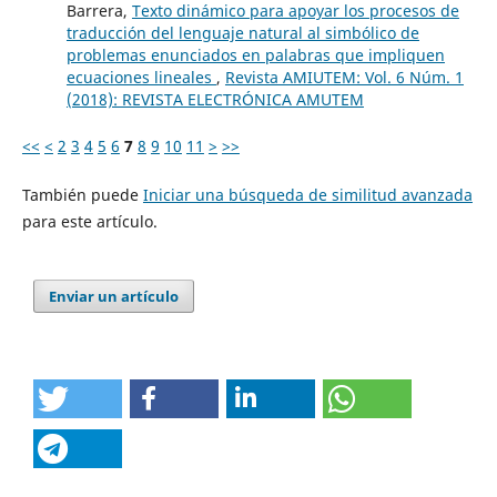
Barrera,
Texto dinámico para apoyar los procesos de
traducción del lenguaje natural al simbólico de
problemas enunciados en palabras que impliquen
ecuaciones lineales
,
Revista AMIUTEM: Vol. 6 Núm. 1
(2018): REVISTA ELECTRÓNICA AMUTEM
<<
<
2
3
4
5
6
7
8
9
10
11
>
>>
También puede
Iniciar una búsqueda de similitud avanzada
para este artículo.
Enviar un artículo