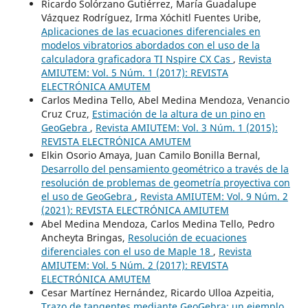
Ricardo Solórzano Gutiérrez, María Guadalupe
Vázquez Rodríguez, Irma Xóchitl Fuentes Uribe,
Aplicaciones de las ecuaciones diferenciales en
modelos vibratorios abordados con el uso de la
calculadora graficadora TI Nspire CX Cas
,
Revista
AMIUTEM: Vol. 5 Núm. 1 (2017): REVISTA
ELECTRÓNICA AMUTEM
Carlos Medina Tello, Abel Medina Mendoza, Venancio
Cruz Cruz,
Estimación de la altura de un pino en
GeoGebra
,
Revista AMIUTEM: Vol. 3 Núm. 1 (2015):
REVISTA ELECTRÓNICA AMUTEM
Elkin Osorio Amaya, Juan Camilo Bonilla Bernal,
Desarrollo del pensamiento geométrico a través de la
resolución de problemas de geometría proyectiva con
el uso de GeoGebra
,
Revista AMIUTEM: Vol. 9 Núm. 2
(2021): REVISTA ELECTRÓNICA AMIUTEM
Abel Medina Mendoza, Carlos Medina Tello, Pedro
Ancheyta Bringas,
Resolución de ecuaciones
diferenciales con el uso de Maple 18
,
Revista
AMIUTEM: Vol. 5 Núm. 2 (2017): REVISTA
ELECTRÓNICA AMUTEM
Cesar Martínez Hernández, Ricardo Ulloa Azpeitia,
Trazo de tangentes mediante GeoGebra: un ejemplo