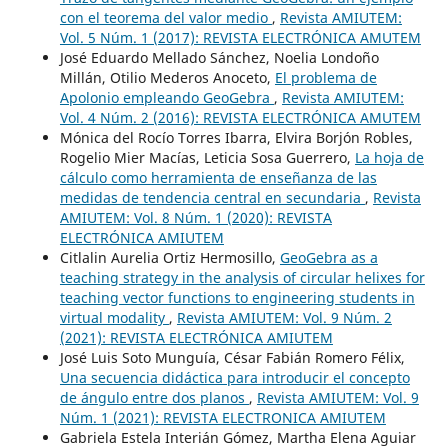
con el teorema del valor medio
,
Revista AMIUTEM:
Vol. 5 Núm. 1 (2017): REVISTA ELECTRÓNICA AMUTEM
José Eduardo Mellado Sánchez, Noelia Londoño
Millán, Otilio Mederos Anoceto,
El problema de
Apolonio empleando GeoGebra
,
Revista AMIUTEM:
Vol. 4 Núm. 2 (2016): REVISTA ELECTRÓNICA AMUTEM
Mónica del Rocío Torres Ibarra, Elvira Borjón Robles,
Rogelio Mier Macías, Leticia Sosa Guerrero,
La hoja de
cálculo como herramienta de enseñanza de las
medidas de tendencia central en secundaria
,
Revista
AMIUTEM: Vol. 8 Núm. 1 (2020): REVISTA
ELECTRÓNICA AMIUTEM
Citlalin Aurelia Ortiz Hermosillo,
GeoGebra as a
teaching strategy in the analysis of circular helixes for
teaching vector functions to engineering students in
virtual modality
,
Revista AMIUTEM: Vol. 9 Núm. 2
(2021): REVISTA ELECTRÓNICA AMIUTEM
José Luis Soto Munguía, César Fabián Romero Félix,
Una secuencia didáctica para introducir el concepto
de ángulo entre dos planos
,
Revista AMIUTEM: Vol. 9
Núm. 1 (2021): REVISTA ELECTRONICA AMIUTEM
Gabriela Estela Interián Gómez, Martha Elena Aguiar