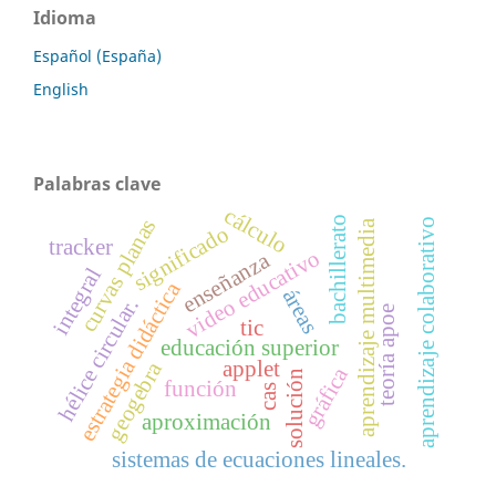
Idioma
Español (España)
English
Palabras clave
cálculo
bachillerato
curvas planas
aprendizaje colaborativo
aprendizaje multimedia
significado
tracker
video educativo
enseñanza
integral
estrategia didáctica
áreas
hélice circular.
teoría apoe
tic
educación superior
applet
geogebra
gráfica
solución
función
cas
aproximación
sistemas de ecuaciones lineales.