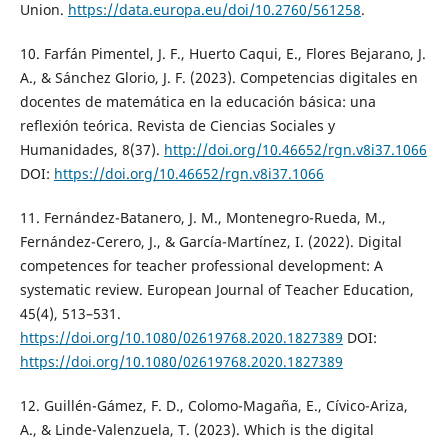
Union.
https://data.europa.eu/doi/10.2760/561258
.
10. Farfán Pimentel, J. F., Huerto Caqui, E., Flores Bejarano, J.
A., & Sánchez Glorio, J. F. (2023). Competencias digitales en
docentes de matemática en la educación básica: una
reflexión teórica. Revista de Ciencias Sociales y
Humanidades, 8(37).
http://doi.org/10.46652/rgn.v8i37.1066
DOI:
https://doi.org/10.46652/rgn.v8i37.1066
11. Fernández-Batanero, J. M., Montenegro-Rueda, M.,
Fernández-Cerero, J., & García-Martínez, I. (2022). Digital
competences for teacher professional development: A
systematic review. European Journal of Teacher Education,
45(4), 513–531.
https://doi.org/10.1080/02619768.2020.1827389
DOI:
https://doi.org/10.1080/02619768.2020.1827389
12. Guillén-Gámez, F. D., Colomo-Magaña, E., Cívico-Ariza,
A., & Linde-Valenzuela, T. (2023). Which is the digital