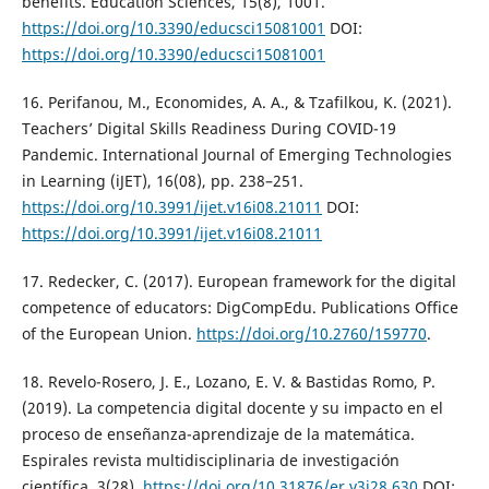
benefits. Education Sciences, 15(8), 1001.
https://doi.org/10.3390/educsci15081001
DOI:
https://doi.org/10.3390/educsci15081001
16. Perifanou, M., Economides, A. A., & Tzafilkou, K. (2021).
Teachers’ Digital Skills Readiness During COVID-19
Pandemic. International Journal of Emerging Technologies
in Learning (iJET), 16(08), pp. 238–251.
https://doi.org/10.3991/ijet.v16i08.21011
DOI:
https://doi.org/10.3991/ijet.v16i08.21011
17. Redecker, C. (2017). European framework for the digital
competence of educators: DigCompEdu. Publications Office
of the European Union.
https://doi.org/10.2760/159770
.
18. Revelo-Rosero, J. E., Lozano, E. V. & Bastidas Romo, P.
(2019). La competencia digital docente y su impacto en el
proceso de enseñanza-aprendizaje de la matemática.
Espirales revista multidisciplinaria de investigación
científica, 3(28).
https://doi.org/10.31876/er.v3i28.630
DOI: