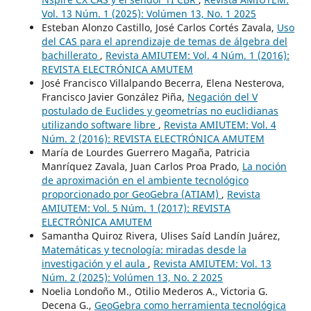
Vol. 13 Núm. 1 (2025): Volúmen 13, No. 1 2025
Esteban Alonzo Castillo, José Carlos Cortés Zavala,
Uso
del CAS para el aprendizaje de temas de álgebra del
bachillerato
,
Revista AMIUTEM: Vol. 4 Núm. 1 (2016):
REVISTA ELECTRÓNICA AMUTEM
José Francisco Villalpando Becerra, Elena Nesterova,
Francisco Javier González Piña,
Negación del V
postulado de Euclides y geometrías no euclidianas
utilizando software libre
,
Revista AMIUTEM: Vol. 4
Núm. 2 (2016): REVISTA ELECTRÓNICA AMUTEM
María de Lourdes Guerrero Magaña, Patricia
Manríquez Zavala, Juan Carlos Proa Prado,
La noción
de aproximación en el ambiente tecnológico
proporcionado por GeoGebra (ATIAM)
,
Revista
AMIUTEM: Vol. 5 Núm. 1 (2017): REVISTA
ELECTRÓNICA AMUTEM
Samantha Quiroz Rivera, Ulises Saíd Landín Juárez,
Matemáticas y tecnología: miradas desde la
investigación y el aula
,
Revista AMIUTEM: Vol. 13
Núm. 2 (2025): Volúmen 13, No. 2 2025
Noelia Londoño M., Otilio Mederos A., Victoria G.
Decena G.,
GeoGebra como herramienta tecnológica