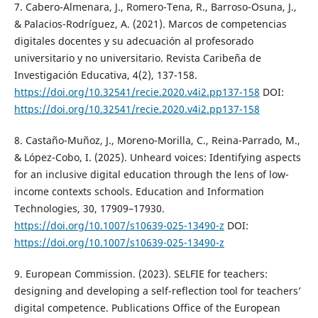
7. Cabero-Almenara, J., Romero-Tena, R., Barroso-Osuna, J.,
& Palacios-Rodríguez, A. (2021). Marcos de competencias
digitales docentes y su adecuación al profesorado
universitario y no universitario. Revista Caribeña de
Investigación Educativa, 4(2), 137-158.
https://doi.org/10.32541/recie.2020.v4i2.pp137-158
DOI:
https://doi.org/10.32541/recie.2020.v4i2.pp137-158
8. Castaño-Muñoz, J., Moreno-Morilla, C., Reina-Parrado, M.,
& López-Cobo, I. (2025). Unheard voices: Identifying aspects
for an inclusive digital education through the lens of low-
income contexts schools. Education and Information
Technologies, 30, 17909–17930.
https://doi.org/10.1007/s10639-025-13490-z
DOI:
https://doi.org/10.1007/s10639-025-13490-z
9. European Commission. (2023). SELFIE for teachers:
designing and developing a self-reflection tool for teachers’
digital competence. Publications Office of the European