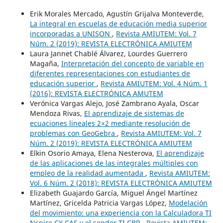
Erik Morales Mercado, Agustín Grijalva Monteverde,
La integral en escuelas de educación media superior
incorporadas a UNISON
,
Revista AMIUTEM: Vol. 7
Núm. 2 (2019): REVISTA ELECTRÓNICA AMIUTEM
Laura Jannet Chablé Álvarez, Lourdes Guerrero
Magaña,
Interpretación del concepto de variable en
diferentes representaciones con estudiantes de
educación superior
,
Revista AMIUTEM: Vol. 4 Núm. 1
(2016): REVISTA ELECTRÓNICA AMUTEM
Verónica Vargas Alejo, José Zambrano Ayala, Oscar
Mendoza Rivas,
El aprendizaje de sistemas de
ecuaciones lineales 2×2 mediante resolución de
problemas con GeoGebra
,
Revista AMIUTEM: Vol. 7
Núm. 2 (2019): REVISTA ELECTRÓNICA AMIUTEM
Elkin Osorio Amaya, Elena Nesterova,
El aprendizaje
de las aplicaciones de las integrales múltiples con
empleo de la realidad aumentada
,
Revista AMIUTEM:
Vol. 6 Núm. 2 (2018): REVISTA ELECTRÓNICA AMIUTEM
Elizabeth Guajardo García, Miguel Ángel Martínez
Martínez, Gricelda Patricia Vargas López,
Modelación
del movimiento: una experiencia con la Calculadora TI
Nspire CX CAS y el sendor TI CBR
,
Revista AMIUTEM: