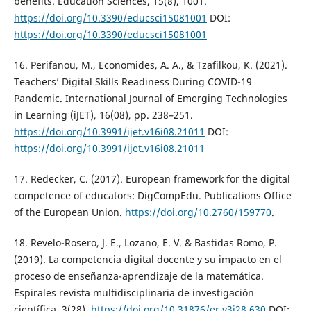
benefits. Education Sciences, 15(8), 1001.
https://doi.org/10.3390/educsci15081001
DOI:
https://doi.org/10.3390/educsci15081001
16. Perifanou, M., Economides, A. A., & Tzafilkou, K. (2021).
Teachers’ Digital Skills Readiness During COVID-19
Pandemic. International Journal of Emerging Technologies
in Learning (iJET), 16(08), pp. 238–251.
https://doi.org/10.3991/ijet.v16i08.21011
DOI:
https://doi.org/10.3991/ijet.v16i08.21011
17. Redecker, C. (2017). European framework for the digital
competence of educators: DigCompEdu. Publications Office
of the European Union.
https://doi.org/10.2760/159770
.
18. Revelo-Rosero, J. E., Lozano, E. V. & Bastidas Romo, P.
(2019). La competencia digital docente y su impacto en el
proceso de enseñanza-aprendizaje de la matemática.
Espirales revista multidisciplinaria de investigación
científica, 3(28).
https://doi.org/10.31876/er.v3i28.630
DOI: