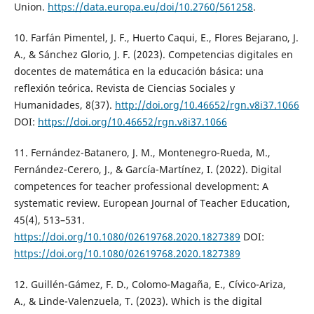
Union.
https://data.europa.eu/doi/10.2760/561258
.
10. Farfán Pimentel, J. F., Huerto Caqui, E., Flores Bejarano, J.
A., & Sánchez Glorio, J. F. (2023). Competencias digitales en
docentes de matemática en la educación básica: una
reflexión teórica. Revista de Ciencias Sociales y
Humanidades, 8(37).
http://doi.org/10.46652/rgn.v8i37.1066
DOI:
https://doi.org/10.46652/rgn.v8i37.1066
11. Fernández-Batanero, J. M., Montenegro-Rueda, M.,
Fernández-Cerero, J., & García-Martínez, I. (2022). Digital
competences for teacher professional development: A
systematic review. European Journal of Teacher Education,
45(4), 513–531.
https://doi.org/10.1080/02619768.2020.1827389
DOI:
https://doi.org/10.1080/02619768.2020.1827389
12. Guillén-Gámez, F. D., Colomo-Magaña, E., Cívico-Ariza,
A., & Linde-Valenzuela, T. (2023). Which is the digital