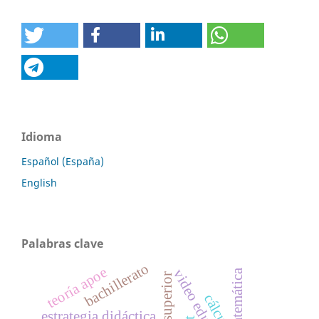
Idioma
Español (España)
English
Palabras clave
bachillerato
teoría apoe
video educativo
cálculo
estrategia didáctica