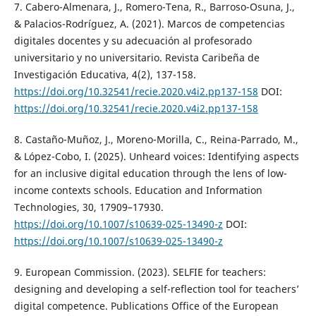
7. Cabero-Almenara, J., Romero-Tena, R., Barroso-Osuna, J.,
& Palacios-Rodríguez, A. (2021). Marcos de competencias
digitales docentes y su adecuación al profesorado
universitario y no universitario. Revista Caribeña de
Investigación Educativa, 4(2), 137-158.
https://doi.org/10.32541/recie.2020.v4i2.pp137-158
DOI:
https://doi.org/10.32541/recie.2020.v4i2.pp137-158
8. Castaño-Muñoz, J., Moreno-Morilla, C., Reina-Parrado, M.,
& López-Cobo, I. (2025). Unheard voices: Identifying aspects
for an inclusive digital education through the lens of low-
income contexts schools. Education and Information
Technologies, 30, 17909–17930.
https://doi.org/10.1007/s10639-025-13490-z
DOI:
https://doi.org/10.1007/s10639-025-13490-z
9. European Commission. (2023). SELFIE for teachers:
designing and developing a self-reflection tool for teachers’
digital competence. Publications Office of the European