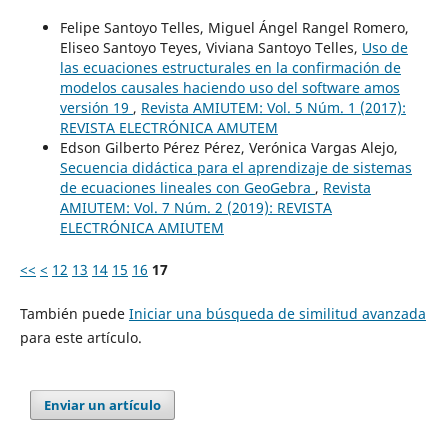
Felipe Santoyo Telles, Miguel Ángel Rangel Romero,
Eliseo Santoyo Teyes, Viviana Santoyo Telles,
Uso de
las ecuaciones estructurales en la confirmación de
modelos causales haciendo uso del software amos
versión 19
,
Revista AMIUTEM: Vol. 5 Núm. 1 (2017):
REVISTA ELECTRÓNICA AMUTEM
Edson Gilberto Pérez Pérez, Verónica Vargas Alejo,
Secuencia didáctica para el aprendizaje de sistemas
de ecuaciones lineales con GeoGebra
,
Revista
AMIUTEM: Vol. 7 Núm. 2 (2019): REVISTA
ELECTRÓNICA AMIUTEM
<<
<
12
13
14
15
16
17
También puede
Iniciar una búsqueda de similitud avanzada
para este artículo.
Enviar un artículo