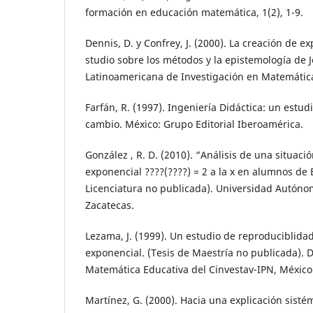
formación en educación matemática, 1(2), 1-9.
Dennis, D. y Confrey, J. (2000). La creación de 
studio sobre los métodos y la epistemología de 
Latinoamericana de Investigación en Matemática
Farfán, R. (1997). Ingeniería Didáctica: un estudi
cambio. México: Grupo Editorial Iberoamérica.
González , R. D. (2010). “Análisis de una situació
exponencial ????(????) = 2 a la x en alumnos de B
Licenciatura no publicada). Universidad Autóno
Zacatecas.
Lezama, J. (1999). Un estudio de reproduciblidad:
exponencial. (Tesis de Maestría no publicada).
Matemática Educativa del Cinvestav-IPN, México
Martínez, G. (2000). Hacia una explicación siste