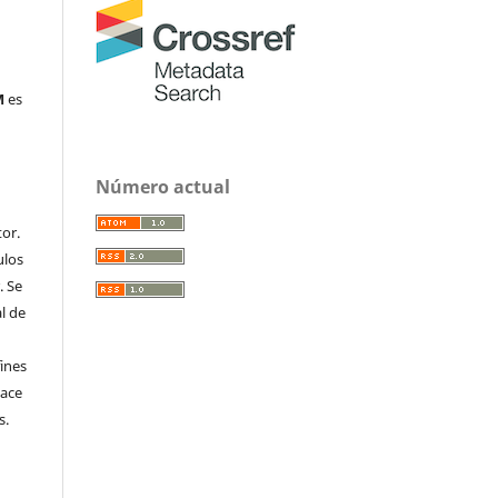
M
es
Número actual
or.
ulos
. Se
al de
fines
hace
s.