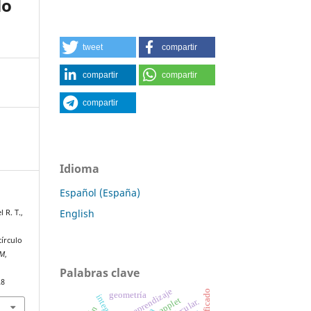
lo
tweet
compartir
compartir
compartir
compartir
Idioma
Español (España)
English
l R. T.,
írculo
EM
,
Palabras clave
28
significado
geometría
integral
applet