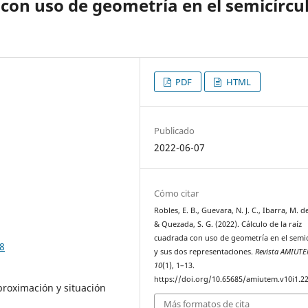
 con uso de geometría en el semicírcu
PDF
HTML
Publicado
2022-06-07
Cómo citar
Robles, E. B., Guevara, N. J. C., Ibarra, M. de
& Quezada, S. G. (2022). Cálculo de la raíz
cuadrada con uso de geometría en el semic
8
y sus dos representaciones.
Revista AMIUT
10
(1), 1–13.
https://doi.org/10.65685/amiutem.v10i1.2
proximación y situación
Más formatos de cita