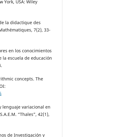
ew York, USA: Wiley
de la didactique des
athématiques, 7(2), 33-
rores en los conocimientos
 la escuela de educación
4.
arithmic concepts. The
OI:
5
 y lenguaje variacional en
a S.A.E.M. “Thales”, 42(1),
nos de Investigación y