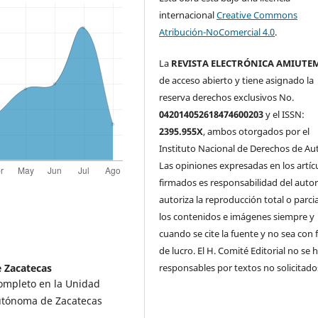
internacional
Creative Commons
Atribución-NoComercial 4.0
.
La
REVISTA ELECTRÓNICA AMIUTE
de acceso abierto y tiene asignado la
reserva derechos exclusivos No.
042014052618474600203
y el ISSN:
2395.955X
, ambos otorgados por el
Instituto Nacional de Derechos de Aut
Las opiniones expresadas en los artíc
firmados es responsabilidad del autor
autoriza la reproducción total o parci
los contenidos e imágenes siempre y
cuando se cite la fuente y no sea con 
de lucro. El H. Comité Editorial no se 
responsables por textos no solicitado
 Zacatecas
ompleto en la Unidad
utónoma de Zacatecas