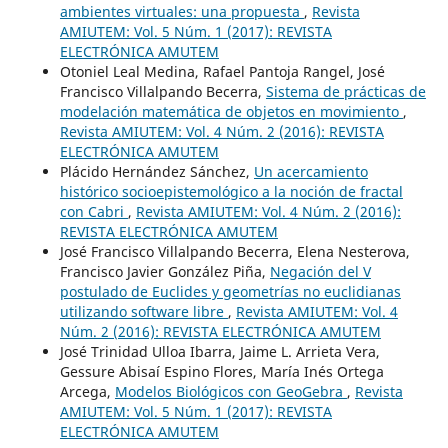
ambientes virtuales: una propuesta
,
Revista
AMIUTEM: Vol. 5 Núm. 1 (2017): REVISTA
ELECTRÓNICA AMUTEM
Otoniel Leal Medina, Rafael Pantoja Rangel, José
Francisco Villalpando Becerra,
Sistema de prácticas de
modelación matemática de objetos en movimiento
,
Revista AMIUTEM: Vol. 4 Núm. 2 (2016): REVISTA
ELECTRÓNICA AMUTEM
Plácido Hernández Sánchez,
Un acercamiento
histórico socioepistemológico a la noción de fractal
con Cabri
,
Revista AMIUTEM: Vol. 4 Núm. 2 (2016):
REVISTA ELECTRÓNICA AMUTEM
José Francisco Villalpando Becerra, Elena Nesterova,
Francisco Javier González Piña,
Negación del V
postulado de Euclides y geometrías no euclidianas
utilizando software libre
,
Revista AMIUTEM: Vol. 4
Núm. 2 (2016): REVISTA ELECTRÓNICA AMUTEM
José Trinidad Ulloa Ibarra, Jaime L. Arrieta Vera,
Gessure Abisaí Espino Flores, María Inés Ortega
Arcega,
Modelos Biológicos con GeoGebra
,
Revista
AMIUTEM: Vol. 5 Núm. 1 (2017): REVISTA
ELECTRÓNICA AMUTEM