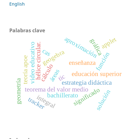
English
Palabras clave
aproximación
applet
gráfica
video educativo
hélice circular.
cas
geogebra
función
teoría apoe
enseñanza
cálculo
áreas
educación superior
tic
geometría
estrategia didáctica
teorema del valor medio
significado
solución
bachillerato
integral
tracker