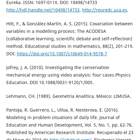
Eureka. ISSN: 1697-011X. DOI: 10498/14733
http://hdl.handle.net/10498/14733
.
http://reuredc.uca.es
.
Hitt, F., & González-Martín, A. S. (2015). Covariation between
variables in a modelling process: The ACODESA
(collaborative learning, scientific debate and self-reflection)
method. Educational studies in mathematics, 88(2), 201-219.
DOI:
https://doi.org/10.1007/s10649-014-9578-7
Jofrey, J. A. (2010). Investigating the conservation
mechanical energy using video analysis: four cases.Physics
Education. DOI 10.1088/0031-9120/1/005.
Lehmann, CH. (1989). Geometría Analítica, México: LIMUSA.
Pantoja, R. Guerrero, L., Ulloa, R. Nesterova, E. (2016).
Modeling in problem situations of daily life. Journal of
Education and Human Development, Vol. 5, No. 1, pp. 62-76.
Published by American Research Institute. Recuperado el 23
de Mayo de 2016 de
http://jehdnet.com/
. Electronic Version.