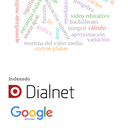
aprendizaje multimedia
significado
estrategia didáctica
cas
tracker
geogebra
educación superior
enseñanza
función
video educativo
teoría apoe
tic
bachillerato
gráfica
cálculo
integral
áreas
aproximación
variación
teorema del valor medio
curvas planas
Indexado