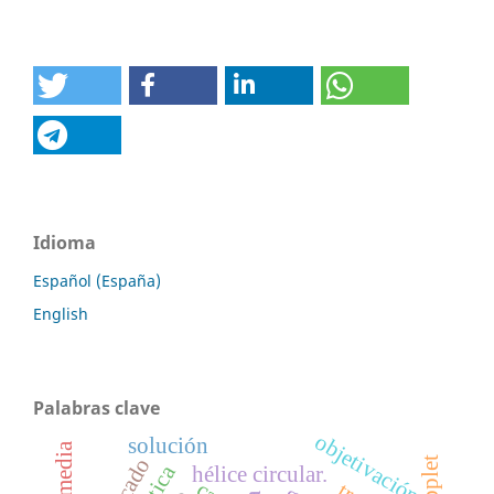
Idioma
Español (España)
English
Palabras clave
objetivación
solución
applet
hélice circular.