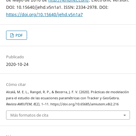
DOI: 10.15640/jehd.v5n1a1. ISSN: 2334-2978. DOI:
https://doi.org/10.15640/jehd.v5n1a7
PDF
Publicado
2020-10-24
Cómo citar
Alcalá, M. E. L., Rangel, R. P., & Becerra, J. F. V. (2020). Prácticas de modelación
para el estudio de las ecuaciones paramétricas con Tracker y GeoGebra.
Revista AMIUTEM
,
8
(2), 1–11. https://doi.org/10.65685/amiutem.v8i2.216
Más formatos de cita