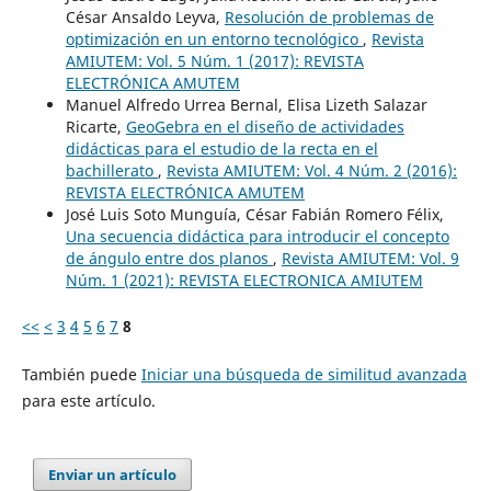
César Ansaldo Leyva,
Resolución de problemas de
optimización en un entorno tecnológico
,
Revista
AMIUTEM: Vol. 5 Núm. 1 (2017): REVISTA
ELECTRÓNICA AMUTEM
Manuel Alfredo Urrea Bernal, Elisa Lizeth Salazar
Ricarte,
GeoGebra en el diseño de actividades
didácticas para el estudio de la recta en el
bachillerato
,
Revista AMIUTEM: Vol. 4 Núm. 2 (2016):
REVISTA ELECTRÓNICA AMUTEM
José Luis Soto Munguía, César Fabián Romero Félix,
Una secuencia didáctica para introducir el concepto
de ángulo entre dos planos
,
Revista AMIUTEM: Vol. 9
Núm. 1 (2021): REVISTA ELECTRONICA AMIUTEM
<<
<
3
4
5
6
7
8
También puede
Iniciar una búsqueda de similitud avanzada
para este artículo.
Enviar un artículo