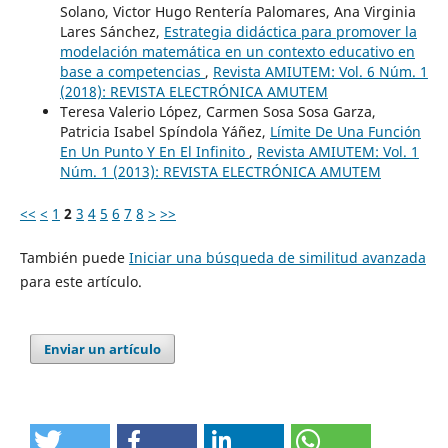
Solano, Victor Hugo Rentería Palomares, Ana Virginia
Lares Sánchez,
Estrategia didáctica para promover la
modelación matemática en un contexto educativo en
base a competencias
,
Revista AMIUTEM: Vol. 6 Núm. 1
(2018): REVISTA ELECTRÓNICA AMUTEM
Teresa Valerio López, Carmen Sosa Sosa Garza,
Patricia Isabel Spíndola Yáñez,
Límite De Una Función
En Un Punto Y En El Infinito
,
Revista AMIUTEM: Vol. 1
Núm. 1 (2013): REVISTA ELECTRÓNICA AMUTEM
<<
<
1
2
3
4
5
6
7
8
>
>>
También puede
Iniciar una búsqueda de similitud avanzada
para este artículo.
Enviar un artículo