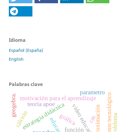
Idioma
Español (España)
English
Palabras clave
parametro
ambiente tecnológico
geogebra.
motivación para el aprendizaje
teoría apoe
estrategia didáctica
video educativo
aproximación
cálculo
gráfica
cas
función