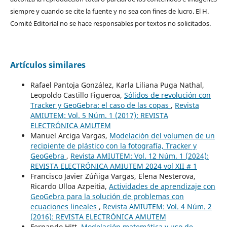
siempre y cuando se cite la fuente y no sea con fines de lucro. El H.
Comité Editorial no se hace responsables por textos no solicitados.
Artículos similares
Rafael Pantoja González, Karla Liliana Puga Nathal,
Leopoldo Castillo Figueroa,
Sólidos de revolución con
Tracker y GeoGebra: el caso de las copas
,
Revista
AMIUTEM: Vol. 5 Núm. 1 (2017): REVISTA
ELECTRÓNICA AMUTEM
Manuel Arciga Vargas,
Modelación del volumen de un
recipiente de plástico con la fotografía, Tracker y
GeoGebra
,
Revista AMIUTEM: Vol. 12 Núm. 1 (2024):
REVISTA ELECTRÓNICA AMIUTEM 2024 vol XII # 1
Francisco Javier Zúñiga Vargas, Elena Nesterova,
Ricardo Ulloa Azpeitia,
Actividades de aprendizaje con
GeoGebra para la solución de problemas con
ecuaciones lineales
,
Revista AMIUTEM: Vol. 4 Núm. 2
(2016): REVISTA ELECTRÓNICA AMUTEM
Fernando Hitt,
Modelación matemática y uso de