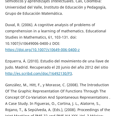
semióticos y aprendizajes Intelectuales. Cali, Colombia:
Universidad del Valle, Instituto de Educación y Pedagogía,
Grupo de Educación Matemática.
Duval, R. (2006). A cognitive analysis of problems of
comprehension in a learning of mathematics. Educational
Studies in Mathematics, 61, 103-131. doi:
10.1007/s10649006-0400-z DOI:
https://doi.org/10.1007/s10649-006-0400-z
Ezquerra, Á. (2010). Estudio del movimiento de una llave de
Judo. Madrid. Recuperado el 20 junio del año 2012 del sitio
http://es.scribd.com/doc/16492130/F3
.
González, M., Hitt, F., y Morasse, C. (2008). The Introduction
Of The Graphic Representation Of Functions Through The
Concept Of Co-Variation And Spontaneous Representations .
A Case Study. In Figueras, O., Cortina, J. L., Alatorre, S.,
Rojano, T., & Sepúlveda, A. (Eds.), (2008). Proceedings of the
Joint Meetiing of PME 32 and PME-NA XXX. Vol. 3 México: