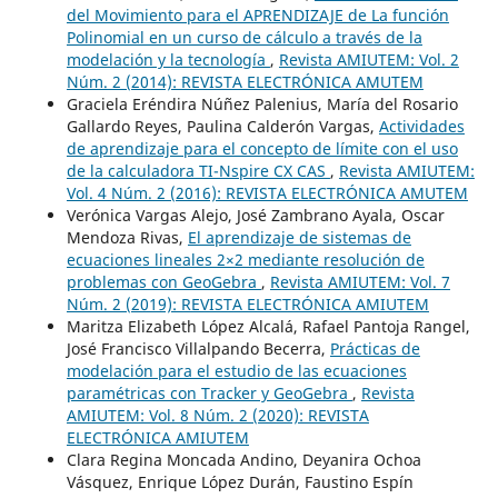
del Movimiento para el APRENDIZAJE de La función
Polinomial en un curso de cálculo a través de la
modelación y la tecnología
,
Revista AMIUTEM: Vol. 2
Núm. 2 (2014): REVISTA ELECTRÓNICA AMUTEM
Graciela Eréndira Núñez Palenius, María del Rosario
Gallardo Reyes, Paulina Calderón Vargas,
Actividades
de aprendizaje para el concepto de límite con el uso
de la calculadora TI-Nspire CX CAS
,
Revista AMIUTEM:
Vol. 4 Núm. 2 (2016): REVISTA ELECTRÓNICA AMUTEM
Verónica Vargas Alejo, José Zambrano Ayala, Oscar
Mendoza Rivas,
El aprendizaje de sistemas de
ecuaciones lineales 2×2 mediante resolución de
problemas con GeoGebra
,
Revista AMIUTEM: Vol. 7
Núm. 2 (2019): REVISTA ELECTRÓNICA AMIUTEM
Maritza Elizabeth López Alcalá, Rafael Pantoja Rangel,
José Francisco Villalpando Becerra,
Prácticas de
modelación para el estudio de las ecuaciones
paramétricas con Tracker y GeoGebra
,
Revista
AMIUTEM: Vol. 8 Núm. 2 (2020): REVISTA
ELECTRÓNICA AMIUTEM
Clara Regina Moncada Andino, Deyanira Ochoa
Vásquez, Enrique López Durán, Faustino Espín