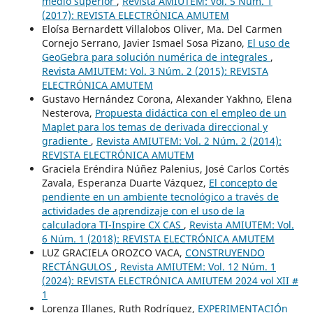
medio superior
,
Revista AMIUTEM: Vol. 5 Núm. 1
(2017): REVISTA ELECTRÓNICA AMUTEM
Eloísa Bernardett Villalobos Oliver, Ma. Del Carmen
Cornejo Serrano, Javier Ismael Sosa Pizano,
El uso de
GeoGebra para solución numérica de integrales
,
Revista AMIUTEM: Vol. 3 Núm. 2 (2015): REVISTA
ELECTRÓNICA AMUTEM
Gustavo Hernández Corona, Alexander Yakhno, Elena
Nesterova,
Propuesta didáctica con el empleo de un
Maplet para los temas de derivada direccional y
gradiente
,
Revista AMIUTEM: Vol. 2 Núm. 2 (2014):
REVISTA ELECTRÓNICA AMUTEM
Graciela Eréndira Núñez Palenius, José Carlos Cortés
Zavala, Esperanza Duarte Vázquez,
El concepto de
pendiente en un ambiente tecnológico a través de
actividades de aprendizaje con el uso de la
calculadora TI-Inspire CX CAS
,
Revista AMIUTEM: Vol.
6 Núm. 1 (2018): REVISTA ELECTRÓNICA AMUTEM
LUZ GRACIELA OROZCO VACA,
CONSTRUYENDO
RECTÁNGULOS
,
Revista AMIUTEM: Vol. 12 Núm. 1
(2024): REVISTA ELECTRÓNICA AMIUTEM 2024 vol XII #
1
Lorenza Illanes, Ruth Rodríguez,
EXPERIMENTACIÓn