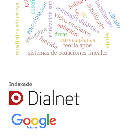
enseñanza
educación superior
bachillerato
aproximación
estadística educativa.
significado
estrategia didáctica
cas
cálculo
tic
video educativo
solución
geogebra
áreas
applet
función
curvas planas
teoría apoe
sistemas de ecuaciones lineales
Indexado