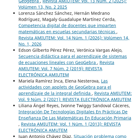
Geogebra
,
Revista AMIUTEM: Vol. 13 Núm. 2 (2025):
Volúmen 13, No. 2 2025
Lorenza Sánchez Sánchez, Hernán Medrano
Rodríguez, Magaly Guadalupe Martínez Cerda,
Competencia digital de docentes que imparten
matemáticas en escuelas secundarias técnicas
,
Revista AMIUTEM: Vol. 14 Núm. 1 (2026): Volúmen 14,
No. 1, 2026
Edson Gilberto Pérez Pérez, Verónica Vargas Alejo,
Secuencia didáctica para el aprendizaje de sistemas
de ecuaciones lineales con GeoGebra
,
Revista
AMIUTEM: Vol. 7 Núm. 2 (2019): REVISTA
ELECTRÓNICA AMIUTEM
Mariela Ramírez Inca, Elena Nesterova,
Las
actividades con applets de GeoGebra para el
aprendizaje de la integral definida
,
Revista AMIUTEM:
Vol. 9 Núm. 2 (2021): REVISTA ELECTRÓNICA AMIUTEM
Liliana Ángel Reyes, Ivonne Twiggy Sandoval Cáceres,
Integración De Tecnologías Digitales En Prácticas De
Enseñanza De Las Matemáticas En Educación Primaria
,
Revista AMIUTEM: Vol. 1 Núm. 1 (2013): REVISTA
ELECTRÓNICA AMUTEM
Juan Antonio Chávez Díaz,
Situación problema como