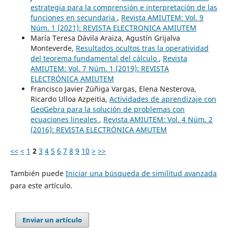
estrategia para la comprensión e interpretación de las
funciones en secundaria
,
Revista AMIUTEM: Vol. 9
Núm. 1 (2021): REVISTA ELECTRONICA AMIUTEM
María Teresa Dávila Araiza, Agustín Grijalva
Monteverde,
Resultados ocultos tras la operatividad
del teorema fundamental del cálculo
,
Revista
AMIUTEM: Vol. 7 Núm. 1 (2019): REVISTA
ELECTRÓNICA AMIUTEM
Francisco Javier Zúñiga Vargas, Elena Nesterova,
Ricardo Ulloa Azpeitia,
Actividades de aprendizaje con
GeoGebra para la solución de problemas con
ecuaciones lineales
,
Revista AMIUTEM: Vol. 4 Núm. 2
(2016): REVISTA ELECTRÓNICA AMUTEM
<<
<
1
2
3
4
5
6
7
8
9
10
>
>>
También puede
Iniciar una búsqueda de similitud avanzada
para este artículo.
Enviar un artículo