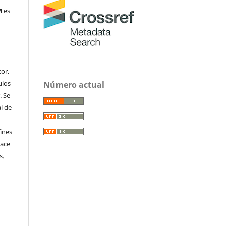
M
es
or.
ulos
Número actual
. Se
al de
fines
hace
s.