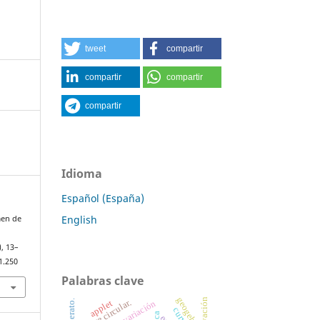
tweet
compartir
compartir
compartir
compartir
Idioma
Español (España)
English
men de
), 13–
1.250
Palabras clave
geogebra.
hélice circular.
applet
variación