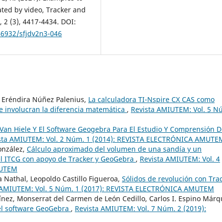
ated by video, Tracker and
 2 (3), 4417-4434. DOI:
46932/sfjdv2n3-046
a Eréndira Núñez Palenius,
La calculadora TI-Nspire CX CAS como
e involucran la diferencia matemática
,
Revista AMIUTEM: Vol. 5 N
Van Hiele Y El Software Geogebra Para El Estudio Y Comprensión D
sta AMIUTEM: Vol. 2 Núm. 1 (2014): REVISTA ELECTRÓNICA AMUTE
onzález,
Cálculo aproximado del volumen de una sandía y un
 el ITCG con apoyo de Tracker y GeoGebra
,
Revista AMIUTEM: Vol. 4
MUTEM
a Nathal, Leopoldo Castillo Figueroa,
Sólidos de revolución con Tra
 AMIUTEM: Vol. 5 Núm. 1 (2017): REVISTA ELECTRÓNICA AMUTEM
nez, Monserrat del Carmen de León Cedillo, Carlos I. Espino Márq
del software GeoGebra
,
Revista AMIUTEM: Vol. 7 Núm. 2 (2019):