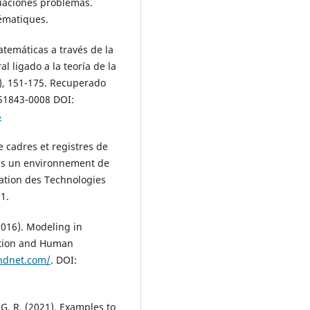
tuaciones problemas.
ématiques.
matemáticas a través de la
 ligado a la teoría de la
3), 151-175. Recuperado
651843-0008 DOI:
5
e cadres et registres de
ans un environnement de
ation des Technologies
1.
(2016). Modeling in
cation and Human
ehdnet.com/
. DOI:
-G, R. (2021). Examples to