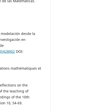
e de las Matemáticas.
la modelación desde la
nvestigación en
 de
535428002
DOI:
ications mathématiques et
Reflections on the
of the teaching of
edings of the 10th
ion 10, 54-69.