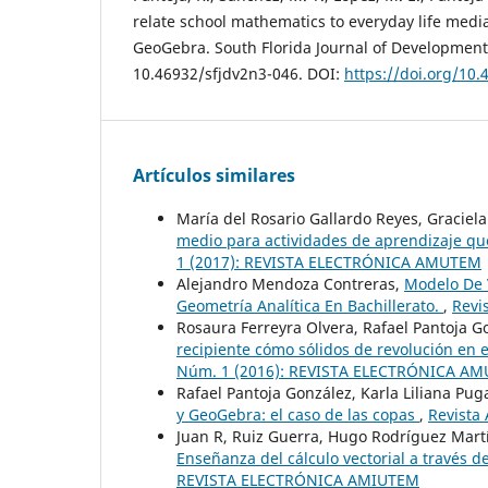
relate school mathematics to everyday life medi
GeoGebra. South Florida Journal of Development,
10.46932/sfjdv2n3-046. DOI:
https://doi.org/10.
Artículos similares
María del Rosario Gallardo Reyes, Graciel
medio para actividades de aprendizaje qu
1 (2017): REVISTA ELECTRÓNICA AMUTEM
Alejandro Mendoza Contreras,
Modelo De 
Geometría Analítica En Bachillerato.
,
Revi
Rosaura Ferreyra Olvera, Rafael Pantoja G
recipiente cómo sólidos de revolución en
Núm. 1 (2016): REVISTA ELECTRÓNICA A
Rafael Pantoja González, Karla Liliana Pug
y GeoGebra: el caso de las copas
,
Revista
Juan R, Ruiz Guerra, Hugo Rodríguez Martí
Enseñanza del cálculo vectorial a través 
REVISTA ELECTRÓNICA AMIUTEM