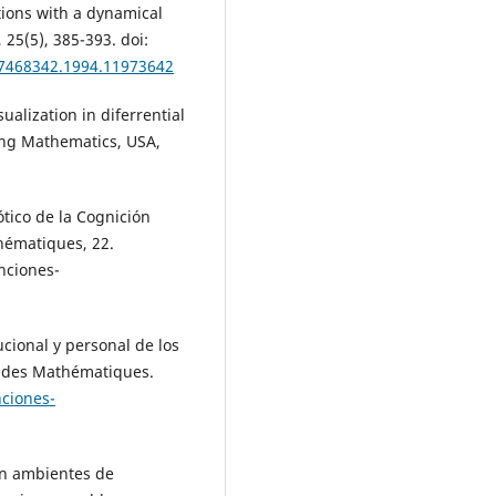
tions with a dynamical
25(5), 385-393. doi:
07468342.1994.11973642
sualization in diferrential
ing Mathematics, USA,
ótico de la Cognición
hématiques, 22.
nciones-
tucional y personal de los
e des Mathématiques.
ciones-
 en ambientes de