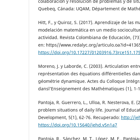
colaboración y resolución de problemas y de si
Quebeq, Cánada: UQAM, Département de Math
Hitt, F., y Quiroz, S. (2017). Aprendizaje de las 
modelación matemática en un medio sociocultural
actividad. Revista Colombiana de Educación, (7
en: https//www.redalyc.org/articulo.oa?id=413
https://doi.org/10.17227/01203916.73rce151.17
Moreno, J. y Laborde, C. (2003). Articulation entr
représentation des équations différentielles d
géométrie dynamique. Actes du Colloque Intégr
dansl’Enseignement des Mathématiques (1), 1-1
Pantoja, R. Guerrero, L., Ulloa, R. Nesterova, E. 
problem situations of daily life. Journal of Edu
Development, 5(1), 62-76. Recuperado:
http://j
https://doi.org/10.15640/jehd.v5n1a7
Pantoja, R., Sánchez, M. T., López, M. E., Pantoja