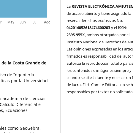
La
REVISTA ELECTRÓNICA AMIUTE
de acceso abierto y tiene asignado la
reserva derechos exclusivos No.
042014052618474600203
y el ISSN:
2395.955X
, ambos otorgados por el
Instituto Nacional de Derechos de Aut
Las opiniones expresadas en los artíc
firmados es responsabilidad del autor
 de la Costa Grande de
autoriza la reproducción total o parci
los contenidos e imágenes siempre y
ivo de Ingeniería
cuando se cite la fuente y no sea con 
icas por la Universidad
de lucro. El H. Comité Editorial no se 
responsables por textos no solicitado
la academia de ciencias
álculo Diferencial e
es, Ecuaciones
tales como GeoGebra,