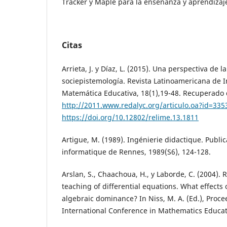
Tracker y Maple para la enseñanza y aprendizaj
Citas
Arrieta, J. y Díaz, L. (2015). Una perspectiva de 
sociepistemología. Revista Latinoamericana de I
Matemática Educativa, 18(1),19-48. Recuperado
http://2011.www.redalyc.org/articulo.oa?id=33
https://doi.org/10.12802/relime.13.1811
Artigue, M. (1989). Ingénierie didactique. Publ
informatique de Rennes, 1989(S6), 124-128.
Arslan, S., Chaachoua, H., y Laborde, C. (2004). 
teaching of differential equations. What effects 
algebraic dominance? In Niss, M. A. (Ed.), Proce
International Conference in Mathematics Educat