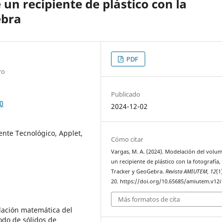
un recipiente de plástico con la
ebra
PDF
ro
Publicado
0
2024-12-02
ente Tecnológico, Applet,
Cómo citar
Vargas, M. A. (2024). Modelación del volu
un recipiente de plástico con la fotografía,
Tracker y GeoGebra.
Revista AMIUTEM
,
12
(1
20. https://doi.org/10.65685/amiutem.v12i
Más formatos de cita
elación matemática del
odo de sólidos de