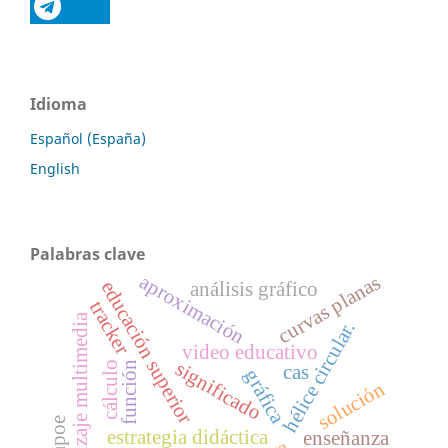
Idioma
Español (España)
English
Palabras clave
aproximación
curvas planas
educación superior
análisis gráfico
tracker
aprendizaje multimedia
hélice circular.
video educativo
significado
cálculo
función
cas
gráfica
solución
estrategia didáctica
enseñanza