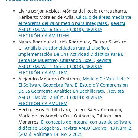
Elvira Borjón Robles, Mónica del Rocío Torres Ibarra,
Heriberto Morales de Ávila,
Cálculo de áreas mediante
el teorema del valor medio para integrales
,
Revista
AMIUTEM: Vol. 6 Núm. 2 (2018): REVISTA
ELECTRÓNICA AMIUTEM
Nancy Rodríguez Larios Rodríguez, Eleazar Silvestre
C.,
Análisis De Idoneidades Para El Diseño E
Implementación De Una Actividad Didáctica Para El
Tema De Muestreo, Utilizando Excel
,
Revista
AMIUTEM: Vol. 1 Núm. 1 (2013): REVISTA
ELECTRÓNICA AMUTEM
Alejandro Mendoza Contreras,
Modelo De Van Hiele Y
El Software Geogebra Para El Estudio Y Comprensión
De La Geometría Analítica En Bachillerato.
,
Revista
AMIUTEM: Vol. 2 Núm. 1 (2014): REVISTA
ELECTRÓNICA AMUTEM
Héctor Jésus Portillo Lara, Lucero Saenz Coronado,
María de los Ángeles Cruz Quiñones, Fabiola Lom
Monárrez,
El concepto de integral con uso de software
didáctico Geogebra
,
Revista AMIUTEM: Vol. 13 Núm. 2
(2025): Volúmen 13, No. 2 2025