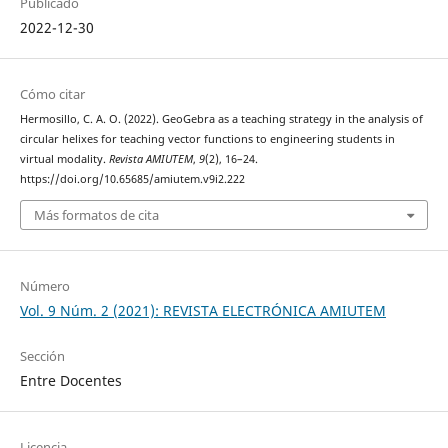
Publicado
2022-12-30
Cómo citar
Hermosillo, C. A. O. (2022). GeoGebra as a teaching strategy in the analysis of
circular helixes for teaching vector functions to engineering students in
virtual modality.
Revista AMIUTEM
,
9
(2), 16–24.
https://doi.org/10.65685/amiutem.v9i2.222
Más formatos de cita
Número
Vol. 9 Núm. 2 (2021): REVISTA ELECTRÓNICA AMIUTEM
Sección
Entre Docentes
Licencia