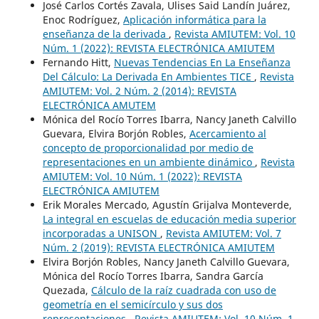
José Carlos Cortés Zavala, Ulises Said Landín Juárez,
Enoc Rodríguez,
Aplicación informática para la
enseñanza de la derivada
,
Revista AMIUTEM: Vol. 10
Núm. 1 (2022): REVISTA ELECTRÓNICA AMIUTEM
Fernando Hitt,
Nuevas Tendencias En La Enseñanza
Del Cálculo: La Derivada En Ambientes TICE
,
Revista
AMIUTEM: Vol. 2 Núm. 2 (2014): REVISTA
ELECTRÓNICA AMUTEM
Mónica del Rocío Torres Ibarra, Nancy Janeth Calvillo
Guevara, Elvira Borjón Robles,
Acercamiento al
concepto de proporcionalidad por medio de
representaciones en un ambiente dinámico
,
Revista
AMIUTEM: Vol. 10 Núm. 1 (2022): REVISTA
ELECTRÓNICA AMIUTEM
Erik Morales Mercado, Agustín Grijalva Monteverde,
La integral en escuelas de educación media superior
incorporadas a UNISON
,
Revista AMIUTEM: Vol. 7
Núm. 2 (2019): REVISTA ELECTRÓNICA AMIUTEM
Elvira Borjón Robles, Nancy Janeth Calvillo Guevara,
Mónica del Rocío Torres Ibarra, Sandra García
Quezada,
Cálculo de la raíz cuadrada con uso de
geometría en el semicírculo y sus dos
representaciones
,
Revista AMIUTEM: Vol. 10 Núm. 1