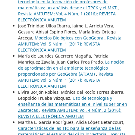
tecnología en la formación de profesores de
matemáticas: un análisis desde el TPCK y el MKT
,
Revista AMIUTEM: Vol. 4 Núm. 1 (2016): REVISTA
ELECTRÓNICA AMUTEM
José Trinidad Ulloa Ibarra, Jaime L. Arrieta Vera,
Gessure Abisaí Espino Flores, María Inés Ortega
Arcega,
Modelos Biológicos con GeoGebra
,
Revista
AMIUTEM: Vol. 5 Núm. 1 (2017): REVISTA
ELECTRÓNICA AMUTEM
María de Lourdes Guerrero Magaña, Patricia
Manríquez Zavala, Juan Carlos Proa Prado,
La noción
de aproximación en el ambiente tecnológico
proporcionado por GeoGebra (ATIAM)
,
Revista
AMIUTEM: Vol. 5 Núm. 1 (2017): REVISTA
ELECTRÓNICA AMUTEM
Elvira Borjón Robles, Mónica del Rocío Torres Ibarra,
Leopoldo Trueba Vázquez,
Uso de tecnología y
enseñanza de las matemáticas en el nivel superior en
Zacatecas
,
Revista AMIUTEM: Vol. 4 Núm. 2 (2016):
REVISTA ELECTRÓNICA AMUTEM
Martha L. García Rodríguez, Alicia López Betancourt,
Características de las TIC para la enseñanza de las
matemáticas: el estudio del cálculo vectorial
,
Revista