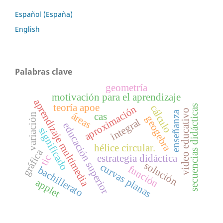
Español (España)
English
Palabras clave
geometría
motivación para el aprendizaje
aprendizaje multimedia
teoría apoe
cálculo
secuencias didácticas
aproximación
video educativo
enseñanza
áreas
cas
variación
geogebra
integral
educación superior
significado
hélice circular.
gráfica
estrategia didáctica
tic
solución
curvas planas
función
bachillerato
applet