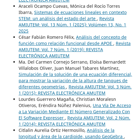
Araceli Ocampo Cuevas, Mónica del Rocío Torres
Ibarra,
Sistemas de ecuaciones lineales en contexto
STEM: un análisis del estado del arte
,
Revista
AMIUTEM: Vol. 13 Núm. 1 (2025): Volúmen 13, No. 1
2025
César Fabián Romero Félix,
Análisis del concepto de
función como relación funcional desde APOE
,
Revista
AMIUTEM: Vol. 7 Núm. 1 (2019): REVISTA
ELECTRÓNICA AMIUTEM
Ma. Del Carmen Cornejo Serrano, Eloísa Bernardett
Villalobos Oliver, Juan Manuel Tabares Martínez,
Simulación de la solución de una ecuación diferencial,
para mostrar la variación de la altura de tanques de
diferentes geometrías
,
Revista AMIUTEM: Vol. 3 Núm.
1 (2015): REVISTA ELECTRÓNICA AMUTEM
Lourdes Guerrero Magaña, Christian Moralesn
Otiveros, Eréndira Núñez Palenius,
Una Vía De Acceso
a La Variación Mediante El Número Generalizado Con
El Software Expresser
,
Revista AMIUTEM: Vol. 2 Núm.
1 (2014): REVISTA ELECTRÓNICA AMUTEM
Citlalin Aurelia Ortiz Hermosillo,
Análisis de la
longitud y área de la cardioide, usando GeoGebra
,