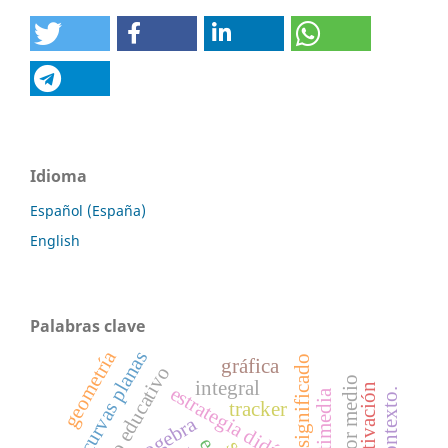
Idioma
Español (España)
English
Palabras clave
geometría
curvas planas
significado
gráfica
video educativo
integral
objetivación
estrategia didáctica
tracker
geogebra