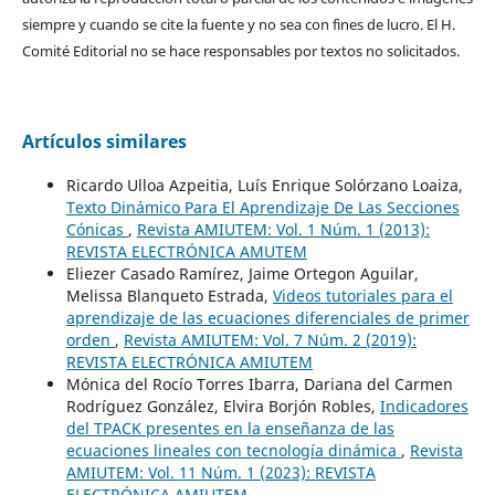
siempre y cuando se cite la fuente y no sea con fines de lucro. El H.
Comité Editorial no se hace responsables por textos no solicitados.
Artículos similares
Ricardo Ulloa Azpeitia, Luís Enrique Solórzano Loaiza,
Texto Dinámico Para El Aprendizaje De Las Secciones
Cónicas
,
Revista AMIUTEM: Vol. 1 Núm. 1 (2013):
REVISTA ELECTRÓNICA AMUTEM
Eliezer Casado Ramírez, Jaime Ortegon Aguilar,
Melissa Blanqueto Estrada,
Videos tutoriales para el
aprendizaje de las ecuaciones diferenciales de primer
orden
,
Revista AMIUTEM: Vol. 7 Núm. 2 (2019):
REVISTA ELECTRÓNICA AMIUTEM
Mónica del Rocío Torres Ibarra, Dariana del Carmen
Rodríguez González, Elvira Borjón Robles,
Indicadores
del TPACK presentes en la enseñanza de las
ecuaciones lineales con tecnología dinámica
,
Revista
AMIUTEM: Vol. 11 Núm. 1 (2023): REVISTA
ELECTRÓNICA AMIUTEM