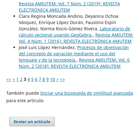
Revista AMIUTEM: Vol. 7 Núm. 2 (2019): REVISTA
ELECTRÓNICA AMIUTEM
Clara Regina Moncada Andino, Deyanira Ochoa
Vásquez, Enrique López Durán, Faustino Espín
González, Norma Rocío Gómez Rivera,
Laboratorio de
cálculo vectorial usando GeoGebra
,
Revista AMIUTEM:
Vol. 4 Núm. 1 (2016): REVISTA ELECTRÓNICA AMUTEM
José Luis López Hernández,
Procesos de objetivación
del concepto de variación mediante el uso del
lenguaje y de la tecnología
,
Revista AMIUTEM: Vol. 6
Núm. 2 (2018): REVISTA ELECTRÓNICA AMIUTEM
<<
<
1
2
3
4
5
6
7
8
9
10
>
>>
También puede
Iniciar una búsqueda de similitud avanzada
para este artículo.
Enviar un artículo