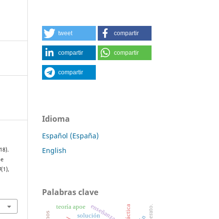
tweet
compartir
compartir
compartir
compartir
Idioma
Español (España)
English
18).
de
4
(1),
Palabras clave
enseñanza
teoría apoe
solución