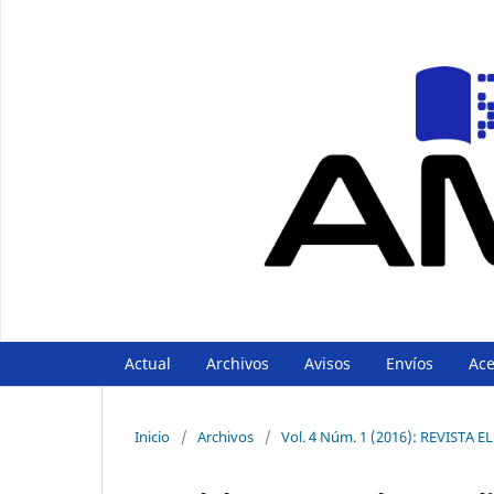
Actual
Archivos
Avisos
Envíos
Ac
Inicio
/
Archivos
/
Vol. 4 Núm. 1 (2016): REVIST