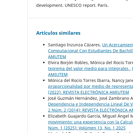
development. UNESCO report. París.
Artículos similares
Santiago Inzunza Cázares,
Un Acercamient
Computacional Con Estudiantes De Bachil
AMUTEM
Elvira Borjón Robles, Mónica del Rocío Tor
teorema del valor medio para integrales
,
AMIUTEM
Mónica del Rocío Torres Ibarra, Nancy Jane
proporcionalidad por medio de represent
(2022): REVISTA ELECTRÓNICA AMIUTEM
José Guzmán Hernández, José Zambrano A
Dependencia e Independencia Lineal De V
2 Núm. 2 (2014): REVISTA ELECTRÓNICA
Elizabeth Guajardo García, Miguel Ángel M
movimiento: una experiencia con la Calcul
Núm. 1 (2025): Volúmen 13, No. 1 2025