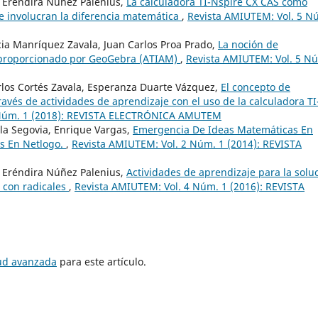
a Eréndira Núñez Palenius,
La calculadora TI-Nspire CX CAS como
e involucran la diferencia matemática
,
Revista AMIUTEM: Vol. 5 N
ia Manríquez Zavala, Juan Carlos Proa Prado,
La noción de
 proporcionado por GeoGebra (ATIAM)
,
Revista AMIUTEM: Vol. 5 N
rlos Cortés Zavala, Esperanza Duarte Vázquez,
El concepto de
avés de actividades de aprendizaje con el uso de la calculadora TI
 Núm. 1 (2018): REVISTA ELECTRÓNICA AMUTEM
a Segovia, Enrique Vargas,
Emergencia De Ideas Matemáticas En
as En Netlogo.
,
Revista AMIUTEM: Vol. 2 Núm. 1 (2014): REVISTA
a Eréndira Núñez Palenius,
Actividades de aprendizaje para la solu
 con radicales
,
Revista AMIUTEM: Vol. 4 Núm. 1 (2016): REVISTA
tud avanzada
para este artículo.