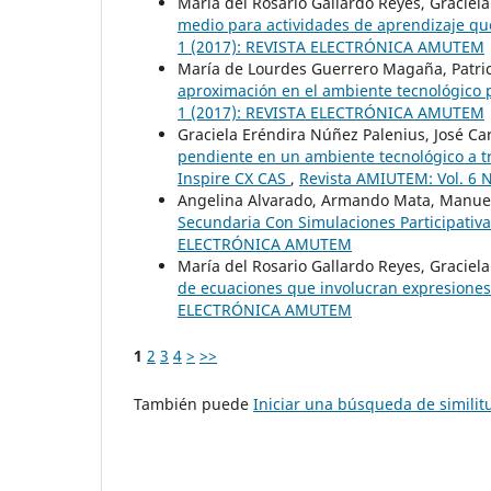
María del Rosario Gallardo Reyes, Graciel
medio para actividades de aprendizaje qu
1 (2017): REVISTA ELECTRÓNICA AMUTEM
María de Lourdes Guerrero Magaña, Patric
aproximación en el ambiente tecnológico
1 (2017): REVISTA ELECTRÓNICA AMUTEM
Graciela Eréndira Núñez Palenius, José Ca
pendiente en un ambiente tecnológico a tr
Inspire CX CAS
,
Revista AMIUTEM: Vol. 6
Angelina Alvarado, Armando Mata, Manuel
Secundaria Con Simulaciones Participativ
ELECTRÓNICA AMUTEM
María del Rosario Gallardo Reyes, Graciel
de ecuaciones que involucran expresiones
ELECTRÓNICA AMUTEM
1
2
3
4
>
>>
También puede
Iniciar una búsqueda de simili