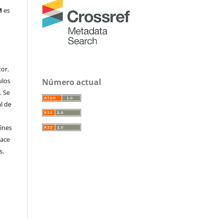
M
es
or.
ulos
Número actual
. Se
al de
fines
hace
s.