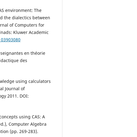
CAS environment: The
nd the dialectics between
urnal of Computers for
rlnads: Kluwer Academic
2103903080
nseignantes en théorie
idactique des
owledge using calculators
l Journal of
ogy 2011. DOI:
 concepts using CAS: A
 (ed.), Computer Algebra
ion (pp. 269-283).