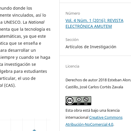
mundo donde los
Número
ente vinculados, así lo
Vol. 4 Núm. 1 (2016): REVISTA
 la UNESCO. La
National
ELECTRÓNICA AMUTEM
nta que la tecnología es
atemáticas, ya que este
Sección
tica que se enseña e
Artículos de Investigación
para desarrollar un
siempre y cuando se haga
ta investigación se
Licencia
algebra para estudiantes
rticular, el uso de
Derechos de autor 2018 Esteban Alon
al
(CAS).
Castillo, José Carlos Cortés Zavala
Esta obra está bajo una licencia
internacional
Creative Commons
Atribución-NoComercial 4.0
.