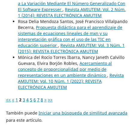
a La Variación Mediante El Número Generalizado Con
El Software Expresser
,
Revista AMIUTEM: Vol. 2 Núm.
1 (2014): REVISTA ELECTRÓNICA AMUTEM
Rosa Delia Mendoza Santos, José Francisco Villalpando
Becerra,
Propuesta didáctica para el aprendizaje de
sistemas de ecuaciones lineales de mxn y su
interpretación gráfica con el uso de las TIC en
educación superior
,
Revista AMIUTEM: Vol. 3 Núm. 1
(2015): REVISTA ELECTRÓNICA AMUTEM
Mónica del Rocío Torres Ibarra, Nancy Janeth Calvillo
Guevara, Elvira Borjón Robles,
Acercamiento al
concepto de proporcionalidad por medio de
representaciones en un ambiente dinámico
,
Revista
AMIUTEM: Vol. 10 Núm. 1 (2022): REVISTA
ELECTRÓNICA AMIUTEM
<<
<
1
2
3
4
5
6
7
8
>
>>
También puede
Iniciar una búsqueda de similitud avanzada
para este artículo.