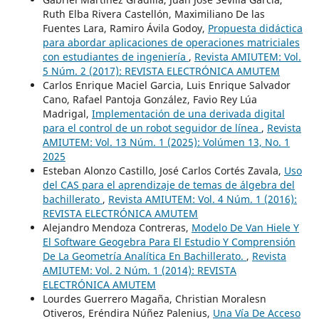
Ruth Elba Rivera Castellón, Maximiliano De las
Fuentes Lara, Ramiro Ávila Godoy,
Propuesta didáctica
para abordar aplicaciones de operaciones matriciales
con estudiantes de ingeniería
,
Revista AMIUTEM: Vol.
5 Núm. 2 (2017): REVISTA ELECTRÓNICA AMUTEM
Carlos Enrique Maciel Garcia, Luis Enrique Salvador
Cano, Rafael Pantoja González, Favio Rey Lúa
Madrigal,
Implementación de una derivada digital
para el control de un robot seguidor de línea
,
Revista
AMIUTEM: Vol. 13 Núm. 1 (2025): Volúmen 13, No. 1
2025
Esteban Alonzo Castillo, José Carlos Cortés Zavala,
Uso
del CAS para el aprendizaje de temas de álgebra del
bachillerato
,
Revista AMIUTEM: Vol. 4 Núm. 1 (2016):
REVISTA ELECTRÓNICA AMUTEM
Alejandro Mendoza Contreras,
Modelo De Van Hiele Y
El Software Geogebra Para El Estudio Y Comprensión
De La Geometría Analítica En Bachillerato.
,
Revista
AMIUTEM: Vol. 2 Núm. 1 (2014): REVISTA
ELECTRÓNICA AMUTEM
Lourdes Guerrero Magaña, Christian Moralesn
Otiveros, Eréndira Núñez Palenius,
Una Vía De Acceso