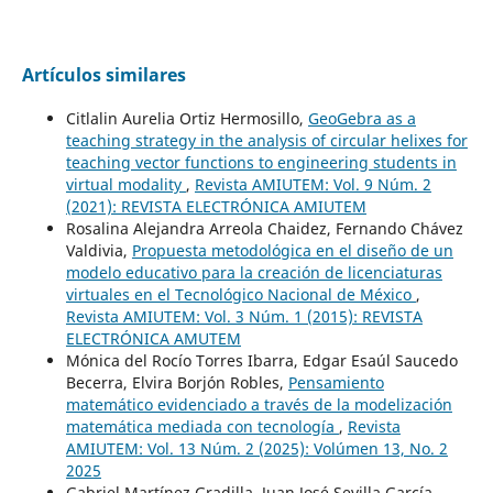
Artículos similares
Citlalin Aurelia Ortiz Hermosillo,
GeoGebra as a
teaching strategy in the analysis of circular helixes for
teaching vector functions to engineering students in
virtual modality
,
Revista AMIUTEM: Vol. 9 Núm. 2
(2021): REVISTA ELECTRÓNICA AMIUTEM
Rosalina Alejandra Arreola Chaidez, Fernando Chávez
Valdivia,
Propuesta metodológica en el diseño de un
modelo educativo para la creación de licenciaturas
virtuales en el Tecnológico Nacional de México
,
Revista AMIUTEM: Vol. 3 Núm. 1 (2015): REVISTA
ELECTRÓNICA AMUTEM
Mónica del Rocío Torres Ibarra, Edgar Esaúl Saucedo
Becerra, Elvira Borjón Robles,
Pensamiento
matemático evidenciado a través de la modelización
matemática mediada con tecnología
,
Revista
AMIUTEM: Vol. 13 Núm. 2 (2025): Volúmen 13, No. 2
2025
Gabriel Martínez Gradilla, Juan José Sevilla García,