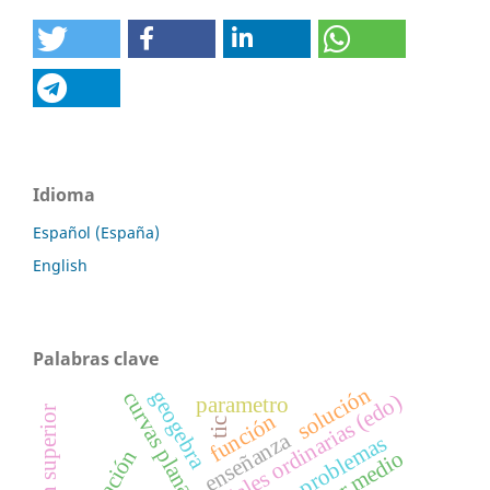
Idioma
Español (España)
English
Palabras clave
solución
geogebra
curvas planas
parametro
función
tic
enseñanza