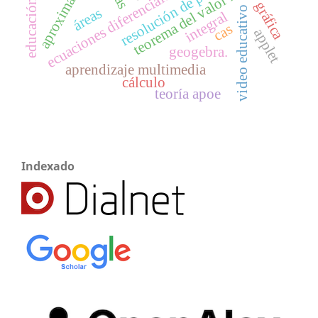
ecuaciones diferenciales ordinarias (edo)
educación superior
resolución de problemas
aproximación
teorema del valor medio
gráfica
video educativo
áreas
integral
cas
applet
geogebra.
aprendizaje multimedia
cálculo
teoría apoe
Indexado