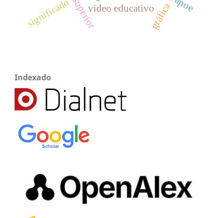
significado
gráfica
video educativo
Indexado